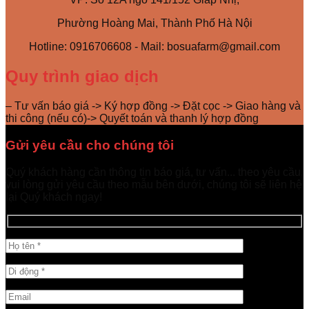
Phường Hoàng Mai, Thành Phố Hà Nội
Hotline: 0916706608 - Mail: bosuafarm@gmail.com
Quy trình giao dịch
– Tư vấn báo giá -> Ký hợp đồng -> Đặt cọc -> Giao hàng và
thi công (nếu có)-> Quyết toán và thanh lý hợp đồng
Gửi yêu cầu cho chúng tôi
Quý khách hàng cần thông tin báo giá, tư vấn... theo yêu cầu,
vui lòng gửi yêu cầu theo mẫu bên dưới, chúng tôi sẽ liên hệ
lại Quý khách ngay!