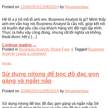
Posted on
12/06/2024
12/06/2024
by
Nhuamienbac
Hế lô a ji nô mô tô anh em. Business Analyst là gì? Mình thấy
anh em vẫn hay nói Business Analyst là cầu nối, giúp kết nối
và truyền đạt yêu cầu của khách hàng với đội ngũ lập trình.
Thực ra hiểu vậy cũng đúng, nhưng rất tối nghĩa và không
thoát được hết ý […]
Continue reading
→
Posted in
Business Analyst
,
Share Free
|
Tagged
Business
Analyst
Leave a comment
Tin tức
Sử dụng nilong để bọc đồ đạc gọn
gàng và ngắn nắp
Posted on
10/06/2024
10/06/2024
by
Nhuamienbac
Sử dụng nilong để bọc đồ đạc gọn gàng và ngắn nắp Sẽ
giúp bạn dễ dàng phân loại và sắp xếp đồ đạc một cách