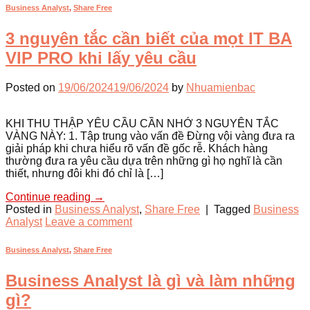
Business Analyst
,
Share Free
3 nguyên tắc cần biết của mọt IT BA
VIP PRO khi lấy yêu cầu
Posted on
19/06/2024
19/06/2024
by
Nhuamienbac
KHI THU THẬP YÊU CẦU CẦN NHỚ 3 NGUYÊN TẮC
VÀNG NÀY: 1. Tập trung vào vấn đề Đừng vội vàng đưa ra
giải pháp khi chưa hiểu rõ vấn đề gốc rễ. Khách hàng
thường đưa ra yêu cầu dựa trên những gì họ nghĩ là cần
thiết, nhưng đôi khi đó chỉ là […]
Continue reading
→
Posted in
Business Analyst
,
Share Free
|
Tagged
Business
Analyst
Leave a comment
Business Analyst
,
Share Free
Business Analyst là gì và làm những
gì?