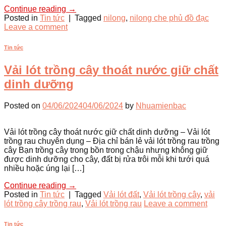
Continue reading
→
Posted in
Tin tức
|
Tagged
nilong
,
nilong che phủ đồ đạc
Leave a comment
Tin tức
Vải lót trồng cây thoát nước giữ chất
dinh dưỡng
Posted on
04/06/2024
04/06/2024
by
Nhuamienbac
Vải lót trồng cây thoát nước giữ chất dinh dưỡng – Vải lót
trồng rau chuyên dụng – Địa chỉ bán lẻ vải lót trồng rau trồng
cây Bạn trồng cây trong bồn trong chậu nhưng không giữ
được dinh dưỡng cho cây, đất bị rửa trôi mỗi khi tưới quá
nhiều hoặc úng lại […]
Continue reading
→
Posted in
Tin tức
|
Tagged
Vải lót đất
,
Vải lót trồng cây
,
vải
lót trồng cây trồng rau
,
Vải lót trồng rau
Leave a comment
Tin tức