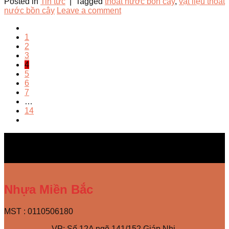
Posted in
Tin tức
|
Tagged
thoát nước bồn cây
,
vật liệu thoát
nước bồn cây
Leave a comment
1
2
3
4
5
6
7
…
14
Nhựa Miền Bắc
MST : 0110506180
VP: Số 12A ngõ 141/152 Giáp Nhị,