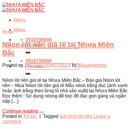
Skip
to
content
Menu
Menu
Tin tức
0916706608
Nilon lót nền giá rẻ tại Nhựa Miền
Tìm
kiếm:
Bắc
0916706608
Posted on
24/07/2024
24/07/2024
by
Nhuamienbac
Tìm
kiếm:
Nilon lót nền giá rẻ tại Nhựa Miền Bắc – Báo giá Nilon lót
nền – Mua Nilon lót nền giá rẻ Mẫu nilon trắng đục (ánh xanh
hoặc ánh trắng theo từng lô nhà sản xuất) tại Nhựa Miền Bắc
Đọc thêm : Sử dụng nilong để bọc đồ đạc gọn gàng và ngắn
nắp […]
Continue reading
→
Posted in
Tin tức
|
Tagged
giá nilon lót nền
Leave a
comment