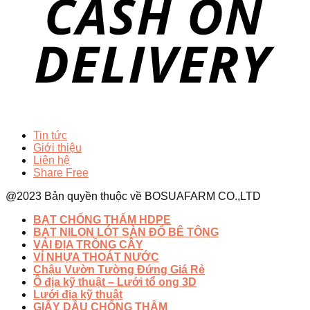
Tin tức
Giới thiệu
Liên hệ
Share Free
@2023 Bản quyền thuộc về BOSUAFARM CO.,LTD
BẠT CHỐNG THẤM HDPE
BẠT NILON LÓT SÀN ĐỔ BÊ TÔNG
VẢI ĐỊA TRỒNG CÂY
VỈ NHỰA THOÁT NƯỚC
Chậu Vườn Tường Đứng Giá Rẻ
Ô địa kỹ thuật – Lưới tổ ong 3D
Lưới địa kỹ thuật
GIẤY DẦU CHỐNG THẤM