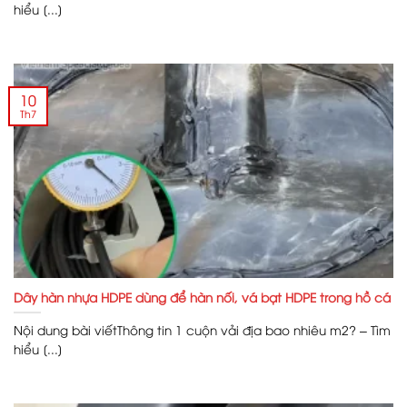
hiểu [...]
10
Th7
Dây hàn nhựa HDPE dùng để hàn nối, vá bạt HDPE trong hồ cá
Nội dung bài viếtThông tin 1 cuộn vải địa bao nhiêu m2? – Tìm
hiểu [...]