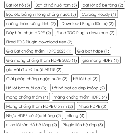
Bạt lót hồ
(5)
Bạt lót hồ nuôi tôm
(5)
bạt lót đổ bê tông
(2)
Bọc ôtô bằng ni lông chống nước
(3)
Carbag Floody
(4)
chống thấm công trình
(2)
Download Plugin liên hệ
(3)
Dây hàn nhựa HDPE
(2)
Fixed TOC Plugin download
(2)
Fixed TOC Plugin download free
(2)
Giá Bạt chống thấm HDPE 2023
(1)
Giá bạt hdpe
(1)
Giá màng chống thấm HDPE 2023
(1)
giá màng HDPE
(1)
giá Vải địa kỹ thuật ART15
(2)
Giải pháp chống ngập nước
(2)
Hồ lót bạt
(3)
Hồ lót bạt nuôi cá
(3)
Lót hồ bạt có đẹp không
(2)
màng chống thấm
(4)
màng chống thấm HDPE
(4)
Màng chống thấm HDPE 0.5mm
(2)
Nhựa HDPE
(3)
Nhựa HDPE có độc không
(2)
nilong
(4)
nilon lót sàn đổ bê tông
(2)
Plugin liên hệ đẹp
(3)