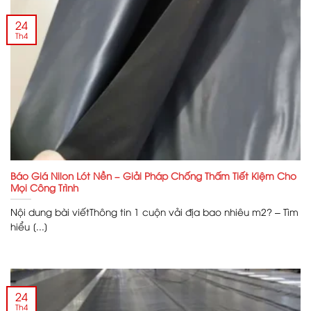
24
Th4
Báo Giá Nilon Lót Nền – Giải Pháp Chống Thấm Tiết Kiệm Cho
Mọi Công Trình
Nội dung bài viếtThông tin 1 cuộn vải địa bao nhiêu m2? – Tìm
hiểu [...]
24
Th4