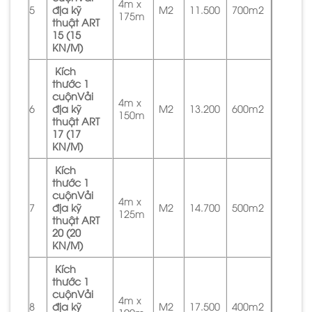
4m x
5
địa kỹ
M2
11.500
700m2
175m
thuật ART
15 (15
KN/M)
Kích
thước 1
cuộnVải
4m x
6
địa kỹ
M2
13.200
600m2
150m
thuật ART
17 (17
KN/M)
Kích
thước 1
cuộnVải
4m x
7
địa kỹ
M2
14.700
500m2
125m
thuật ART
20 (20
KN/M)
Kích
thước 1
cuộnVải
4m x
8
địa kỹ
M2
17.500
400m2