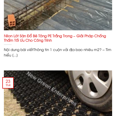
Nilon Lót Sàn Đổ Bê Tông PE Trắng Trong – Giải Pháp Chống
Thấm Tối Ưu Cho Công Trình
Nội dung bài viếtThông tin 1 cuộn vải địa bao nhiêu m2? – Tìm
hiểu [...]
23
Th4