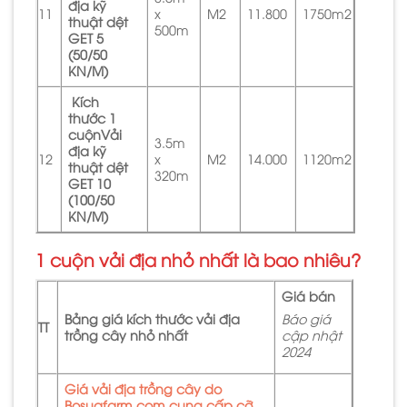
địa kỹ
11
x
M2
11.800
1750m2
thuật dệt
500m
GET 5
(50/50
KN/M)
Kích
thước 1
cuộnVải
3.5m
địa kỹ
12
x
M2
14.000
1120m2
thuật dệt
320m
GET 10
(100/50
KN/M)
1 cuộn vải địa nhỏ nhất là bao nhiêu?
Giá bán
Bảng giá kích thước vải địa
Báo giá
TT
trồng cây nhỏ nhất
cập nhật
2024
Giá vải địa trồng cây do
Bosuafarm.com cung cấp cỡ