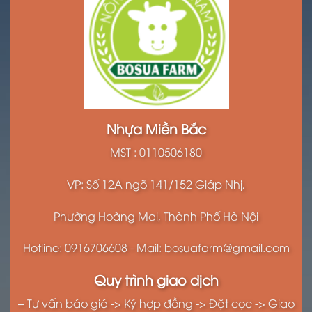
Nhựa Miền Bắc
MST : 0110506180
VP: Số 12A ngõ 141/152 Giáp Nhị,
Phường Hoàng Mai, Thành Phố Hà Nội
Hotline: 0916706608 - Mail: bosuafarm@gmail.com
Quy trình giao dịch
– Tư vấn báo giá -> Ký hợp đồng -> Đặt cọc -> Giao