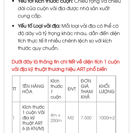
Yếu tốt Kích thước cuộn:
Chiều rộng và chiều
dài của cuộn vải địa được nhà sản xuất
cung cấp.
Yếu tố Loại vải địa:
Mỗi loại vải địa có thể có
độ dày và tỷ trọng khác nhau, dẫn đến diện
tích thực tế ít nhiều chênh lệch so với kích
thước quy chuẩn.
Dưới đây là thông tin chi tiết về diện tích 1 cuộn
vải địa kỹ thuật thương hiệu ART phổ biến
Kích
ĐƠN
TÊN HÀNG
thước
GIÁ
KHỐI
TT
ĐVT
HÓA
1
THAM
LƯỢNG
cuộn
KHẢ
Kích thước
1 cuộn Vải
4m x
1
địa kỹ
M2
7.500
1000m2
250m
thuật ART
6 (6 KN/M)