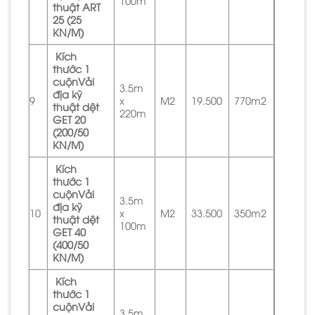
100m
thuật ART
25 (25
KN/M)
Kích
thước 1
cuộnVải
3.5m
địa kỹ
9
x
M2
19.500
770m2
thuật dệt
220m
GET 20
(200/50
KN/M)
Kích
thước 1
cuộnVải
3.5m
địa kỹ
10
x
M2
33.500
350m2
thuật dệt
100m
GET 40
(400/50
KN/M)
Kích
thước 1
cuộnVải
3.5m