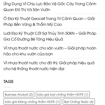
Ứng Dụng Vỉ Chịu Lực Bảo Vệ Gốc Cây Trong Cảnh
Quan Đô Thị Và Sân Vườn
Ô Địa Kỹ Thuật Geocell Trang Trí Cảnh Quan – Giải
Pháp Bền Vững & Thẩm Mỹ Cao
Lưới Địa Kỹ Thuật Cốt Sợi Thủy Tinh 50KN – Giải Pháp
Gia Cố Đường Bê Tông Hiệu Quả
Vỉ nhựa thoát nước cho sân vườn – Giải pháp hoàn
hảo cho khu vườn của bạn
Vỉ nhựa thoát nước cho đô thị: Giải pháp hiệu quả
cho hệ thống thoát nước hiện đại
TAGS
Business Analyst
(2)
báo giá bạt chống thấm HDPE
(1)
báo giá Màng chống thấm HDPE
(1)
Bạt Chống Nước
(4)