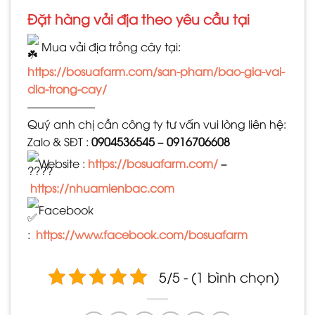
Đặt hàng vải địa theo yêu cầu tại
Mua vải địa trồng cây tại:
https://bosuafarm.com/san-pham/bao-gia-vai-
dia-trong-cay/
——————
Quý anh chị cần công ty tư vấn vui lòng liên hệ:
Zalo & SĐT :
0904536545 – 0916706608
Website :
https://bosuafarm.com/
–
https://nhuamienbac.com
Facebook
:
https://www.facebook.com/bosuafarm
5/5 - (1 bình chọn)