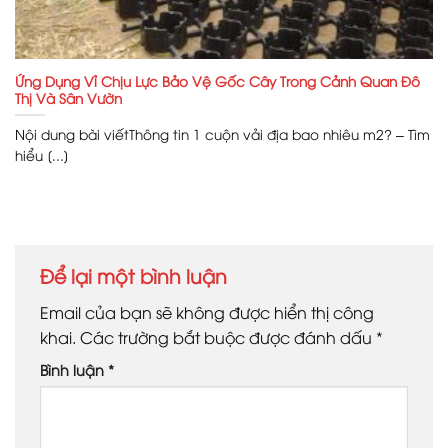
Ứng Dụng Vỉ Chịu Lực Bảo Vệ Gốc Cây Trong Cảnh Quan Đô
Thị Và Sân Vườn
Nội dung bài viếtThông tin 1 cuộn vải địa bao nhiêu m2? – Tìm
hiểu [...]
Để lại một bình luận
Email của bạn sẽ không được hiển thị công
khai.
Các trường bắt buộc được đánh dấu
*
Bình luận
*