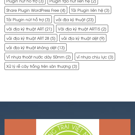
Plugin nút hỗ trợ
(3)
Plugin tạo nút liên hệ
(2)
Share Plugin WordPress Free
(4)
Tải Plugin liên hệ
(3)
Tải Plugin nút hỗ trợ
(3)
vải địa kỹ thuật
(23)
vải địa kỹ thuật ART
(21)
Vải địa kỹ thuật ART15
(2)
vải địa kỹ thuật ART 28
(5)
vải địa kỹ thuật dệt
(9)
vải địa kỹ thuật không dệt
(13)
Vỉ nhựa thoát nước dày 50mm
(2)
vỉ nhựa chịu lực
(3)
Xử lý rễ cây trồng trên sân thượng
(3)