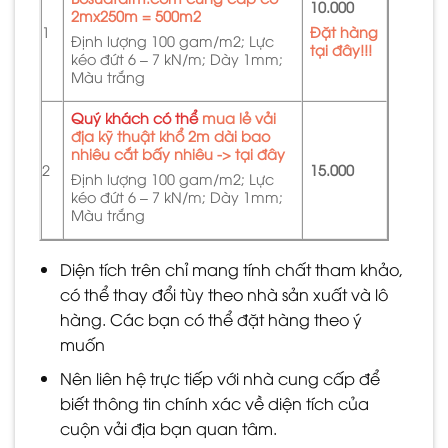
10.000
2mx250m = 500m2
1
Đặt hàng
Định lượng 100 gam/m2; Lực
tại đây!!!
kéo đứt 6 – 7 kN/m; Dày 1mm;
Màu trắng
Quý khách có thể
mua lẻ vải
địa kỹ thuật khổ 2m dài bao
nhiêu cắt bấy nhiêu -> tại đây
2
15.000
Định lượng 100 gam/m2; Lực
kéo đứt 6 – 7 kN/m; Dày 1mm;
Màu trắng
Diện tích trên chỉ mang tính chất tham khảo,
có thể thay đổi tùy theo nhà sản xuất và lô
hàng. Các bạn có thể đặt hàng theo ý
muốn
Nên liên hệ trực tiếp với nhà cung cấp để
biết thông tin chính xác về diện tích của
cuộn vải địa bạn quan tâm.