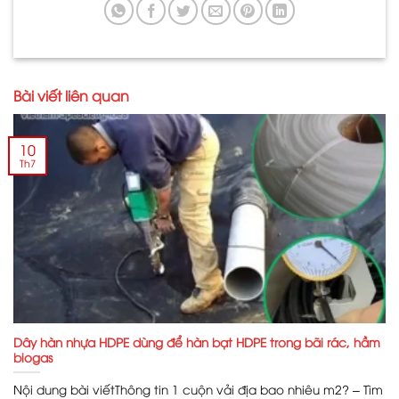
Bài viết liên quan
10
Th7
Dây hàn nhựa HDPE dùng để hàn bạt HDPE trong bãi rác, hầm
biogas
Nội dung bài viếtThông tin 1 cuộn vải địa bao nhiêu m2? – Tìm