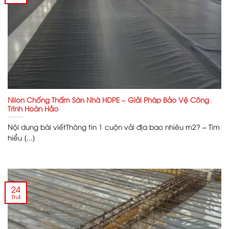
Nilon Chống Thấm Sàn Nhà HDPE – Giải Pháp Bảo Vệ Công
Trình Hoàn Hảo
Nội dung bài viếtThông tin 1 cuộn vải địa bao nhiêu m2? – Tìm
hiểu [...]
24
Th4