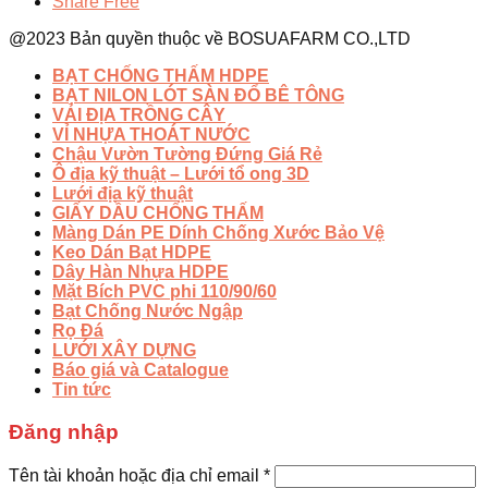
Share Free
@2023 Bản quyền thuộc về BOSUAFARM CO.,LTD
BẠT CHỐNG THẤM HDPE
BẠT NILON LÓT SÀN ĐỔ BÊ TÔNG
VẢI ĐỊA TRỒNG CÂY
VỈ NHỰA THOÁT NƯỚC
Chậu Vườn Tường Đứng Giá Rẻ
Ô địa kỹ thuật – Lưới tổ ong 3D
Lưới địa kỹ thuật
GIẤY DẦU CHỐNG THẤM
Màng Dán PE Dính Chống Xước Bảo Vệ
Keo Dán Bạt HDPE
Dây Hàn Nhựa HDPE
Mặt Bích PVC phi 110/90/60
Bạt Chống Nước Ngập
Rọ Đá
LƯỚI XÂY DỰNG
Báo giá và Catalogue
Tin tức
Đăng nhập
Tên tài khoản hoặc địa chỉ email
*