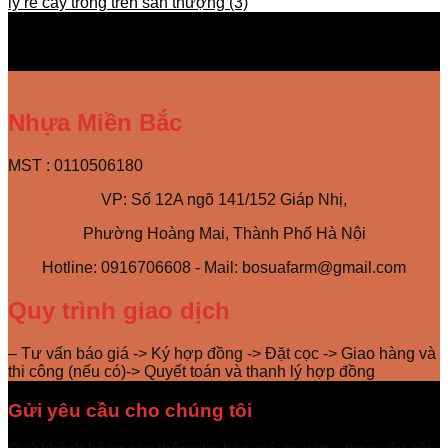
lý rễ cây trồng trên sân thượng
(3)
Nhựa Miền Bắc
MST : 0110506180
VP: Số 12A ngõ 141/152 Giáp Nhị,
Phường Hoàng Mai, Thành Phố Hà Nội
Hotline: 0916706608 - Mail: bosuafarm@gmail.com
Quy trình giao dịch
– Tư vấn báo giá -> Ký hợp đồng -> Đặt cọc -> Giao hàng và
thi công (nếu có)-> Quyết toán và thanh lý hợp đồng
Gửi yêu cầu cho chúng tôi