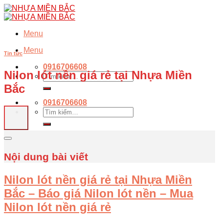
Skip
to
content
Menu
Menu
Tin tức
0916706608
Nilon lót nền giá rẻ tại Nhựa Miền
Tìm
kiếm:
Bắc
0916706608
Tìm
kiếm:
Nội dung bài viết
Nilon lót nền giá rẻ tại Nhựa Miền
Bắc – Báo giá Nilon lót nền – Mua
Nilon lót nền giá rẻ