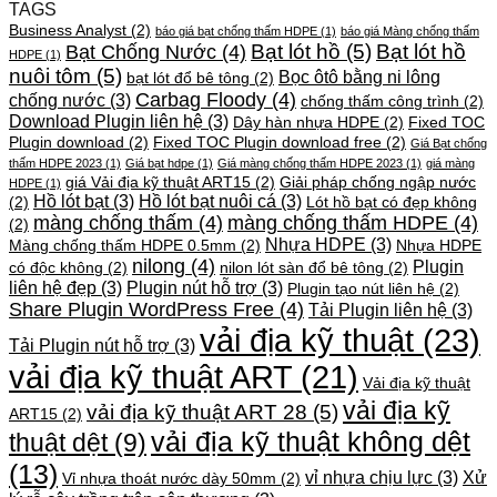
TAGS
Business Analyst
(2)
báo giá bạt chống thấm HDPE
(1)
báo giá Màng chống thấm
Bạt lót hồ
(5)
Bạt lót hồ
Bạt Chống Nước
(4)
HDPE
(1)
nuôi tôm
(5)
Bọc ôtô bằng ni lông
bạt lót đổ bê tông
(2)
Carbag Floody
(4)
chống nước
(3)
chống thấm công trình
(2)
Download Plugin liên hệ
(3)
Dây hàn nhựa HDPE
(2)
Fixed TOC
Plugin download
(2)
Fixed TOC Plugin download free
(2)
Giá Bạt chống
thấm HDPE 2023
(1)
Giá bạt hdpe
(1)
Giá màng chống thấm HDPE 2023
(1)
giá màng
giá Vải địa kỹ thuật ART15
(2)
Giải pháp chống ngập nước
HDPE
(1)
Hồ lót bạt
(3)
Hồ lót bạt nuôi cá
(3)
(2)
Lót hồ bạt có đẹp không
màng chống thấm
(4)
màng chống thấm HDPE
(4)
(2)
Nhựa HDPE
(3)
Màng chống thấm HDPE 0.5mm
(2)
Nhựa HDPE
nilong
(4)
Plugin
có độc không
(2)
nilon lót sàn đổ bê tông
(2)
liên hệ đẹp
(3)
Plugin nút hỗ trợ
(3)
Plugin tạo nút liên hệ
(2)
Share Plugin WordPress Free
(4)
Tải Plugin liên hệ
(3)
vải địa kỹ thuật
(23)
Tải Plugin nút hỗ trợ
(3)
vải địa kỹ thuật ART
(21)
Vải địa kỹ thuật
vải địa kỹ
vải địa kỹ thuật ART 28
(5)
ART15
(2)
vải địa kỹ thuật không dệt
thuật dệt
(9)
(13)
vỉ nhựa chịu lực
(3)
Xử
Vỉ nhựa thoát nước dày 50mm
(2)