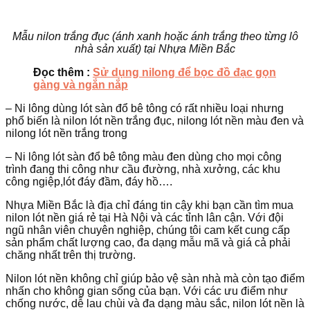
Mẫu nilon trắng đục (ánh xanh hoặc ánh trắng theo từng lô
nhà sản xuất) tại Nhựa Miền Bắc
Đọc thêm :
Sử dụng nilong để bọc đồ đạc gọn
gàng và ngắn nắp
– Ni lông dùng lót sàn đổ bê tông có rất nhiều loại nhưng
phổ biến là nilon lót nền trắng đục, nilong lót nền màu đen và
nilong lót nền trắng trong
– Ni lông lót sàn đổ bê tông màu đen dùng cho mọi công
trình đang thi công như cầu đường, nhà xưởng, các khu
công ngiệp,lót đáy đầm, đáy hồ….
Nhựa Miền Bắc là địa chỉ đáng tin cậy khi bạn cần tìm mua
nilon lót nền giá rẻ tại Hà Nội và các tỉnh lân cận. Với đội
ngũ nhân viên chuyên nghiệp, chúng tôi cam kết cung cấp
sản phẩm chất lượng cao, đa dạng mẫu mã và giá cả phải
chăng nhất trên thị trường.
Nilon lót nền không chỉ giúp bảo vệ sàn nhà mà còn tạo điểm
nhấn cho không gian sống của bạn. Với các ưu điểm như
chống nước, dễ lau chùi và đa dạng màu sắc, nilon lót nền là