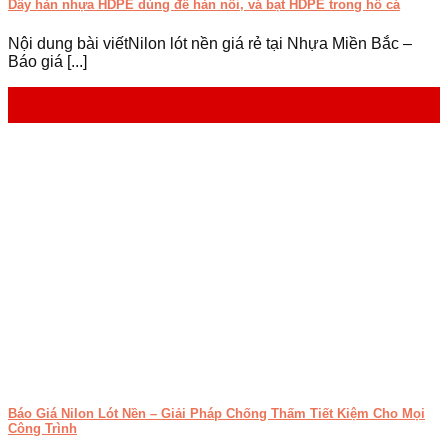
Dây hàn nhựa HDPE dùng để hàn nối, vá bạt HDPE trong hồ cá
Nội dung bài viếtNilon lót nền giá rẻ tại Nhựa Miền Bắc –
Báo giá [...]
10
Th7
Báo Giá Nilon Lót Nền – Giải Pháp Chống Thấm Tiết Kiệm Cho Mọi
Công Trình