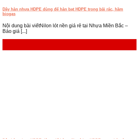
Dây hàn nhựa HDPE dùng để hàn bạt HDPE trong bãi rác, hầm
biogas
Nội dung bài viếtNilon lót nền giá rẻ tại Nhựa Miền Bắc –
Báo giá [...]
10
Th7