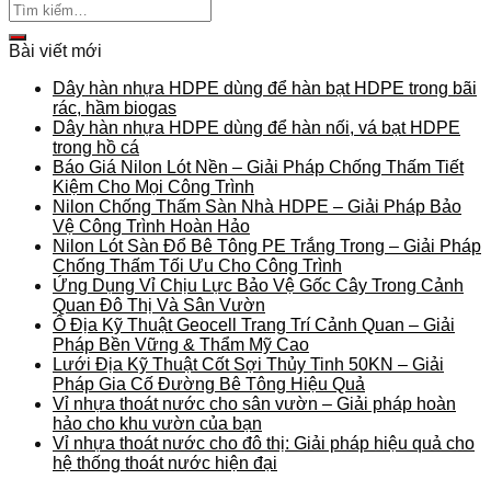
Bài viết mới
Dây hàn nhựa HDPE dùng để hàn bạt HDPE trong bãi
rác, hầm biogas
Dây hàn nhựa HDPE dùng để hàn nối, vá bạt HDPE
trong hồ cá
Báo Giá Nilon Lót Nền – Giải Pháp Chống Thấm Tiết
Kiệm Cho Mọi Công Trình
Nilon Chống Thấm Sàn Nhà HDPE – Giải Pháp Bảo
Vệ Công Trình Hoàn Hảo
Nilon Lót Sàn Đổ Bê Tông PE Trắng Trong – Giải Pháp
Chống Thấm Tối Ưu Cho Công Trình
Ứng Dụng Vỉ Chịu Lực Bảo Vệ Gốc Cây Trong Cảnh
Quan Đô Thị Và Sân Vườn
Ô Địa Kỹ Thuật Geocell Trang Trí Cảnh Quan – Giải
Pháp Bền Vững & Thẩm Mỹ Cao
Lưới Địa Kỹ Thuật Cốt Sợi Thủy Tinh 50KN – Giải
Pháp Gia Cố Đường Bê Tông Hiệu Quả
Vỉ nhựa thoát nước cho sân vườn – Giải pháp hoàn
hảo cho khu vườn của bạn
Vỉ nhựa thoát nước cho đô thị: Giải pháp hiệu quả cho
hệ thống thoát nước hiện đại