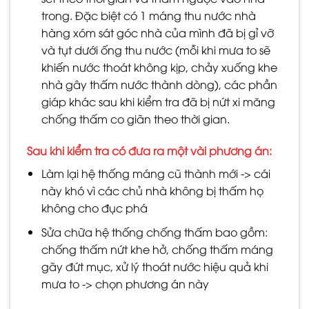
trong. Đặc biệt có 1 máng thu nước nhà
hàng xóm sát góc nhà của mình đã bị gỉ vỡ
và tụt dưới ống thu nước (mỗi khi mưa to sẽ
khiến nước thoát không kịp, chảy xuống khe
nhà gây thấm nước thành dòng), các phần
giáp khác sau khi kiểm tra đã bị nứt xi măng
chống thấm co giãn theo thời gian.
Sau khi kiểm tra có đưa ra một vài phương án:
Làm lại hệ thống máng cũ thành mới -> cái
này khó vì các chủ nhà không bị thấm họ
không cho đục phá
Sửa chữa hệ thống chống thấm bao gồm:
chống thấm nứt khe hở, chống thấm máng
gãy đứt mục, xử lý thoát nước hiệu quả khi
mưa to -> chọn phương án này