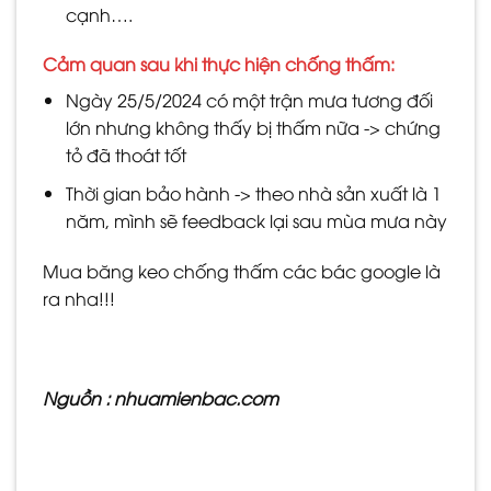
cạnh….
Cảm quan sau khi thực hiện chống thấm:
Ngày 25/5/2024 có một trận mưa tương đối
lớn nhưng không thấy bị thấm nữa -> chứng
tỏ đã thoát tốt
Thời gian bảo hành -> theo nhà sản xuất là 1
năm, mình sẽ feedback lại sau mùa mưa này
Mua băng keo chống thấm các bác google là
ra nha!!!
Nguồn : nhuamienbac.com