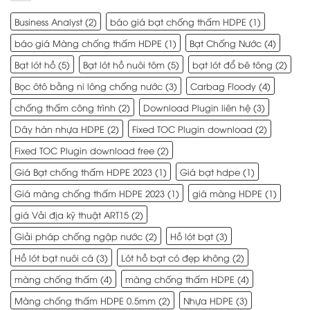
Business Analyst
(2)
báo giá bạt chống thấm HDPE
(1)
báo giá Màng chống thấm HDPE
(1)
Bạt Chống Nước
(4)
Bạt lót hồ
(5)
Bạt lót hồ nuôi tôm
(5)
bạt lót đổ bê tông
(2)
Bọc ôtô bằng ni lông chống nước
(3)
Carbag Floody
(4)
chống thấm công trình
(2)
Download Plugin liên hệ
(3)
Dây hàn nhựa HDPE
(2)
Fixed TOC Plugin download
(2)
Fixed TOC Plugin download free
(2)
Giá Bạt chống thấm HDPE 2023
(1)
Giá bạt hdpe
(1)
Giá màng chống thấm HDPE 2023
(1)
giá màng HDPE
(1)
giá Vải địa kỹ thuật ART15
(2)
Giải pháp chống ngập nước
(2)
Hồ lót bạt
(3)
Hồ lót bạt nuôi cá
(3)
Lót hồ bạt có đẹp không
(2)
màng chống thấm
(4)
màng chống thấm HDPE
(4)
Màng chống thấm HDPE 0.5mm
(2)
Nhựa HDPE
(3)