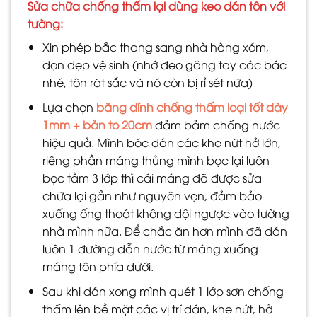
Sửa chữa chống thấm lại dùng keo dán tôn với
tường:
Xin phép bắc thang sang nhà hàng xóm,
dọn dẹp vệ sinh (nhớ đeo găng tay các bác
nhé, tôn rát sắc và nó còn bị rỉ sét nữa)
Lựa chọn
băng dính chống thấm loại tốt dày
1mm + bản to 20cm
đảm bảm chống nước
hiệu quả. Mình bóc dán các khe nứt hở lớn,
riêng phần máng thủng mình bọc lại luôn
bọc tầm 3 lớp thì cái máng đã được sửa
chữa lại gần như nguyên vẹn, đảm bảo
xuống ống thoát không dội ngược vào tường
nhà mình nữa. Để chắc ăn hơn mình đã dán
luôn 1 đường dẫn nước từ máng xuống
máng tôn phía dưới.
Sau khi dán xong mình quét 1 lớp sơn chống
thấm lên bề mặt các vị trí dán, khe nứt, hở