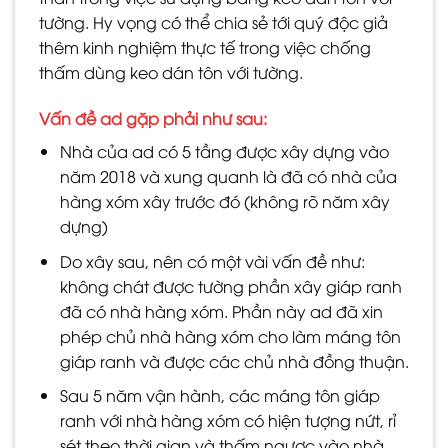
tường. Hy vọng có thể chia sẻ tới quý độc giả
thêm kinh nghiệm thực tế trong việc chống
thấm dùng keo dán tôn với tường.
Vấn đề ad gặp phải như sau:
Nhà của ad có 5 tầng được xây dựng vào
năm 2018 và xung quanh là đã có nhà của
hàng xóm xây trước đó (không rõ năm xây
dựng)
Do xây sau, nên có một vài vấn đề như:
không chát được tường phần xây giáp ranh
đã có nhà hàng xóm. Phần này ad đã xin
phép chủ nhà hàng xóm cho làm máng tôn
giáp ranh và được các chủ nhà đồng thuận.
Sau 5 năm vận hành, các máng tôn giáp
ranh với nhà hàng xóm có hiện tượng nứt, rỉ
sét theo thời gian và thấm ngược vào nhà