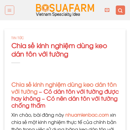
Skip
to
content
TIN TỨC
Chia sẻ kinh nghiệm dùng keo
dán tôn với tường
Chia sẻ kinh nghiệm dùng keo dán tôn
với tường
– Có dán tôn với tường được
hay không – Có nên dán tôn với tường
chống thấm
Xin chào, bài đăng này
nhuamienbac.com
xin
chia sẻ một kinh nghiệm thực tế của chính bản
thân trong việc sử dụng băng keo dán tôn với