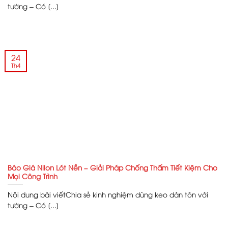
tường – Có [...]
24
Th4
Báo Giá Nilon Lót Nền – Giải Pháp Chống Thấm Tiết Kiệm Cho
Mọi Công Trình
Nội dung bài viếtChia sẻ kinh nghiệm dùng keo dán tôn với
tường – Có [...]