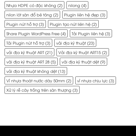
Nhựa HDPE có độc không
(2)
nilong
(4)
nilon lót sàn đổ bê tông
(2)
Plugin liên hệ đẹp
(3)
Plugin nút hỗ trợ
(3)
Plugin tạo nút liên hệ
(2)
Share Plugin WordPress Free
(4)
Tải Plugin liên hệ
(3)
Tải Plugin nút hỗ trợ
(3)
vải địa kỹ thuật
(23)
vải địa kỹ thuật ART
(21)
Vải địa kỹ thuật ART15
(2)
vải địa kỹ thuật ART 28
(5)
vải địa kỹ thuật dệt
(9)
vải địa kỹ thuật không dệt
(13)
Vỉ nhựa thoát nước dày 50mm
(2)
vỉ nhựa chịu lực
(3)
Xử lý rễ cây trồng trên sân thượng
(3)