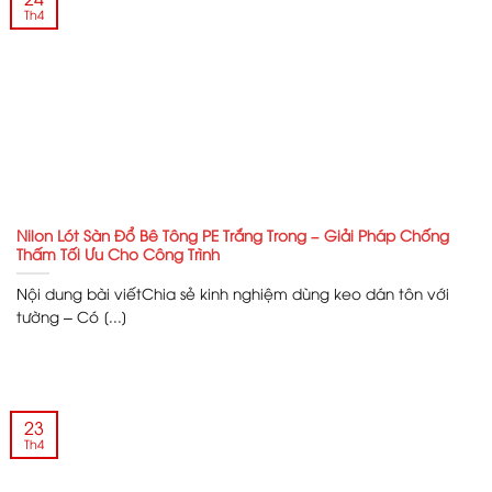
Th4
Nilon Lót Sàn Đổ Bê Tông PE Trắng Trong – Giải Pháp Chống
Thấm Tối Ưu Cho Công Trình
Nội dung bài viếtChia sẻ kinh nghiệm dùng keo dán tôn với
tường – Có [...]
23
Th4