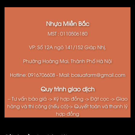
Nhựa Miền Bắc
MST : 0110506180
VP: Số 12A ngõ 141/152 Giáp Nhị,
Phường Hoàng Mai, Thành Phố Hà Nội
Hotline: 0916706608 - Mail: bosuafarm@gmail.com
Quy trình giao dịch
– Tư vấn báo giá -> Ký hợp đồng -> Đặt cọc -> Giao
hàng và thi công (nếu có)-> Quyết toán và thanh lý
hợp đồng