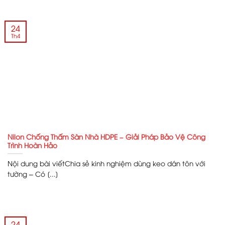
24
Th4
Nilon Chống Thấm Sàn Nhà HDPE – Giải Pháp Bảo Vệ Công
Trình Hoàn Hảo
Nội dung bài viếtChia sẻ kinh nghiệm dùng keo dán tôn với
tường – Có [...]
24