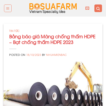
Skip
to
content
TIN TỨC
Bảng báo giá Màng chống thấm HDPE
– Bạt chống thấm HDPE 2023
POSTED ON
18/10/2023
BY
NHUAMIENBAC