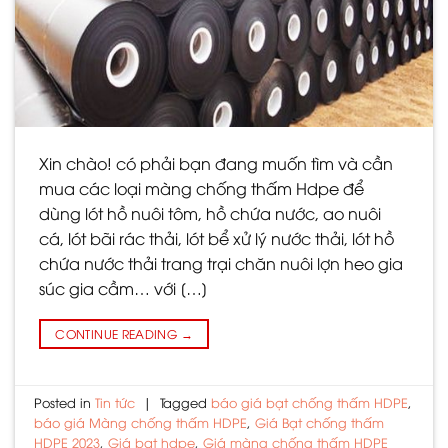
Xin chào! có phải bạn đang muốn tìm và cần
mua các loại màng chống thấm Hdpe để
dùng lót hồ nuôi tôm, hồ chứa nước, ao nuôi
cá, lót bãi rác thải, lót bể xử lý nước thải, lót hồ
chứa nước thải trang trại chăn nuôi lợn heo gia
súc gia cầm… với […]
CONTINUE READING
→
Posted in
Tin tức
|
Tagged
báo giá bạt chống thấm HDPE
,
báo giá Màng chống thấm HDPE
,
Giá Bạt chống thấm
HDPE 2023
,
Giá bạt hdpe
,
Giá màng chống thấm HDPE