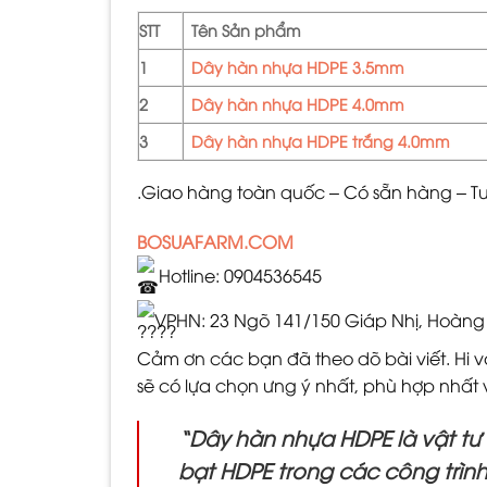
STT
Tên Sản phẩm
1
Dây hàn nhựa HDPE 3.5mm
2
Dây hàn nhựa HDPE 4.0mm
3
Dây hàn nhựa HDPE trắng 4.0mm
.Giao hàng toàn quốc – Có sẵn hàng – Tư 
BOSUAFARM.COM
Hotline: 0904536545
VPHN: 23 Ngõ 141/150 Giáp Nhị, Hoàng 
Cảm ơn các bạn đã theo dõ bài viết. Hi 
sẽ có lựa chọn ưng ý nhất, phù hợp nhất
“Dây hàn nhựa HDPE là vật tư
bạt HDPE trong các công trình