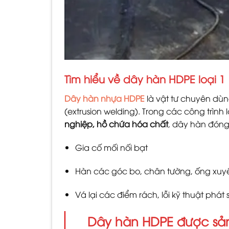
Tìm hiểu về dây hàn HDPE loại 1
Dây hàn nhựa HDPE
là vật tư chuyên dù
(extrusion welding). Trong các công trình
nghiệp, hồ chứa hóa chất
, dây hàn đóng 
Gia cố mối nối bạt
Hàn các góc bo, chân tường, ống xuy
Vá lại các điểm rách, lỗi kỹ thuật phát 
Dây hàn HDPE được sản