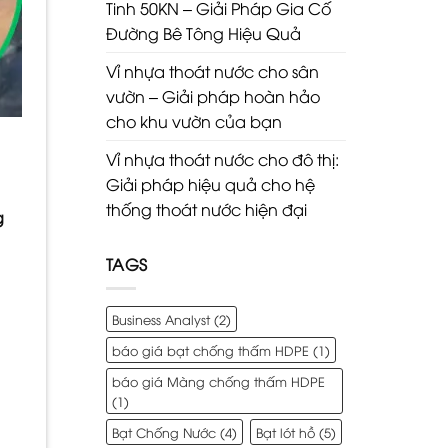
Tinh 50KN – Giải Pháp Gia Cố
Đường Bê Tông Hiệu Quả
Vỉ nhựa thoát nước cho sân
vườn – Giải pháp hoàn hảo
cho khu vườn của bạn
Vỉ nhựa thoát nước cho đô thị:
Giải pháp hiệu quả cho hệ
thống thoát nước hiện đại
g
TAGS
Business Analyst
(2)
báo giá bạt chống thấm HDPE
(1)
báo giá Màng chống thấm HDPE
(1)
Bạt Chống Nước
(4)
Bạt lót hồ
(5)