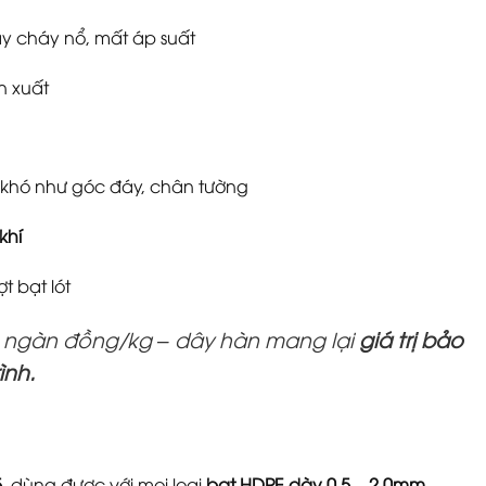
ây cháy nổ, mất áp suất
n xuất
trí khó như góc đáy, chân tường
khí
t bạt lót
ục ngàn đồng/kg – dây hàn mang lại
giá trị bảo
ình.
5
, dùng được với mọi loại
bạt HDPE dày 0.5 – 2.0mm