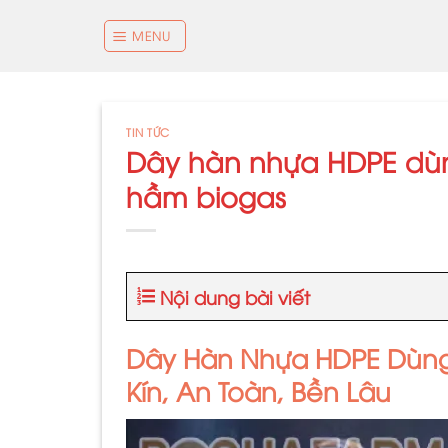
Skip
to
MENU
content
TIN TỨC
Dây hàn nhựa HDPE dùn
hầm biogas
Nội dung bài viết
Dây Hàn Nhựa HDPE Dùng
Kín, An Toàn, Bền Lâu