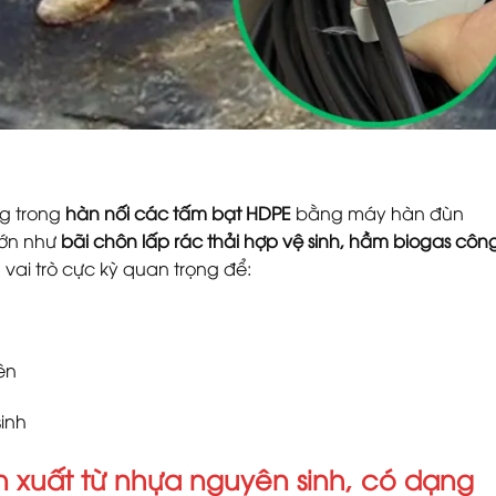
ng trong
hàn nối các tấm bạt HDPE
bằng máy hàn đùn
 lớn như
bãi chôn lấp rác thải hợp vệ sinh, hầm biogas côn
vai trò cực kỳ quan trọng để:
ên
sinh
 xuất từ
nhựa nguyên sinh
, có dạng