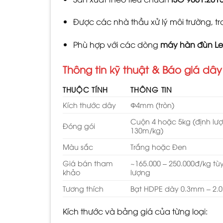
Được các nhà thầu xử lý môi trường, tra
Phù hợp với các dòng
máy hàn đùn Lei
Thông tin kỹ thuật & Báo giá d
THUỘC TÍNH
THÔNG TIN
Kích thước dây
Φ4mm (tròn)
Cuộn 4 hoặc 5kg (định lư
Đóng gói
130m/kg)
Màu sắc
Trắng hoặc Đen
Giá bán tham
~165.000 – 250.000đ/kg tùy
khảo
lượng
Tương thích
Bạt HDPE dày 0.3mm – 2
Kích thước và bảng giá của từng loại: