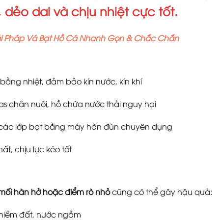
 dẻo dai và chịu nhiệt cực tốt.
ải Pháp Vá Bạt Hồ Cá Nhanh Gọn & Chắc Chắn
bằng nhiệt, đảm bảo kín nước, kín khí
gas chăn nuôi, hồ chứa nước thải nguy hại
 các lớp bạt bằng máy hàn đùn chuyên dụng
t, chịu lực kéo tốt
mối hàn hở hoặc điểm rò nhỏ
cũng có thể gây hậu quả:
 nhiễm đất, nước ngầm