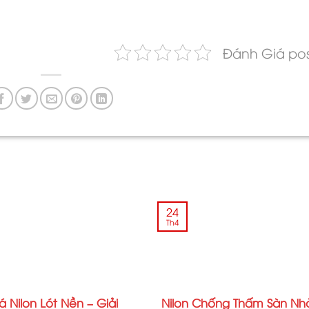
Đánh Giá pos
24
Th4
á Nilon Lót Nền – Giải
Nilon Chống Thấm Sàn Nh