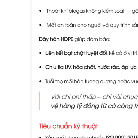
Thoát khí biogas không kiểm soát → g
Mất an toàn cho người và quy trình sả
Dây hàn HDPE
giúp đảm bảo:
Liên kết bạt chặt tuyệt đối
, kể cả ở vị 
Chịu tia UV, hóa chất, nước rác, áp lực 
Tuổi thọ mối hàn tương đương hoặc vượ
Với chi phí thấp – chỉ vài ch
vệ hàng tỷ đồng từ cả công tr
T
iêu chuẩn kỹ thuật
Sản xuất theo tiêu chuẩn
ISO 9001:201