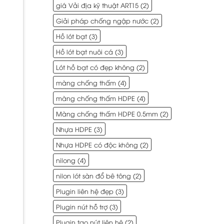
giá Vải địa kỹ thuật ART15
(2)
Giải pháp chống ngập nước
(2)
Hồ lót bạt
(3)
Hồ lót bạt nuôi cá
(3)
Lót hồ bạt có đẹp không
(2)
màng chống thấm
(4)
màng chống thấm HDPE
(4)
Màng chống thấm HDPE 0.5mm
(2)
Nhựa HDPE
(3)
Nhựa HDPE có độc không
(2)
nilong
(4)
nilon lót sàn đổ bê tông
(2)
Plugin liên hệ đẹp
(3)
Plugin nút hỗ trợ
(3)
Plugin tạo nút liên hệ
(2)