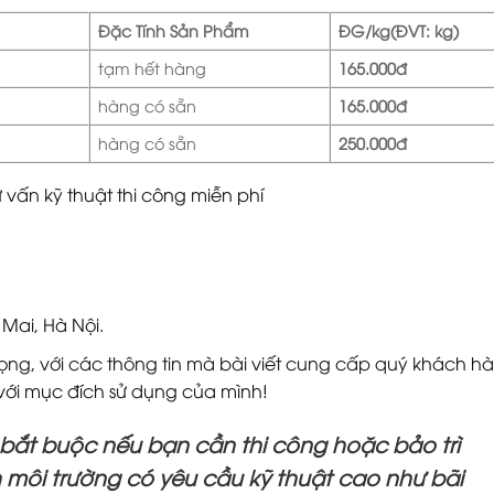
Đặc Tính Sản Phẩm
ĐG/kg
(ĐVT: kg)
tạm hết hàng
165.000đ
hàng có sẵn
165.000đ
hàng có sẵn
250.000đ
vấn kỹ thuật thi công miễn phí
Mai, Hà Nội.
vọng, với các thông tin mà bài viết cung cấp quý khách h
 với mục đích sử dụng của mình!
 bắt buộc nếu bạn cần thi công hoặc bảo trì
 môi trường có yêu cầu kỹ thuật cao như bãi