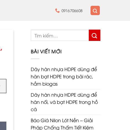
0916706608
,
BÀI VIẾT MỚI
Dây hàn nhựa HDPE dùng để
hàn bạt HDPE trong bãi rác,
hầm biogas
Dây hàn nhựa HDPE dùng để
hàn nối, vá bạt HDPE trong hồ
cá
Báo Giá Nilon Lót Nền – Giải
Pháp Chống Thấm Tiết Kiệm