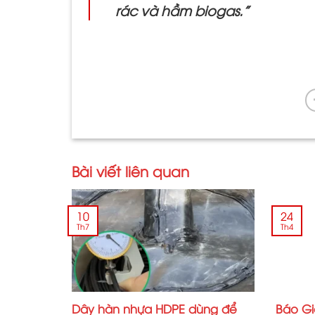
rác và hầm biogas.”
Bài viết liên quan
10
24
Th7
Th4
Dây hàn nhựa HDPE dùng để
Báo Gi