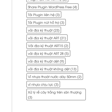
Share Plugin WordPress Free
(4)
Tải Plugin liên hệ
(3)
Tải Plugin nút hỗ trợ
(3)
vải địa kỹ thuật
(23)
vải địa kỹ thuật ART
(21)
Vải địa kỹ thuật ART15
(2)
vải địa kỹ thuật ART 28
(5)
vải địa kỹ thuật dệt
(9)
vải địa kỹ thuật không dệt
(13)
Vỉ nhựa thoát nước dày 50mm
(2)
vỉ nhựa chịu lực
(3)
Xử lý rễ cây trồng trên sân thượng
(3)