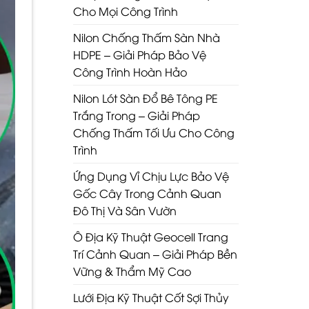
Cho Mọi Công Trình
Nilon Chống Thấm Sàn Nhà
HDPE – Giải Pháp Bảo Vệ
Công Trình Hoàn Hảo
Nilon Lót Sàn Đổ Bê Tông PE
Trắng Trong – Giải Pháp
Chống Thấm Tối Ưu Cho Công
Trình
Ứng Dụng Vỉ Chịu Lực Bảo Vệ
Gốc Cây Trong Cảnh Quan
Đô Thị Và Sân Vườn
Ô Địa Kỹ Thuật Geocell Trang
Trí Cảnh Quan – Giải Pháp Bền
Vững & Thẩm Mỹ Cao
Lưới Địa Kỹ Thuật Cốt Sợi Thủy