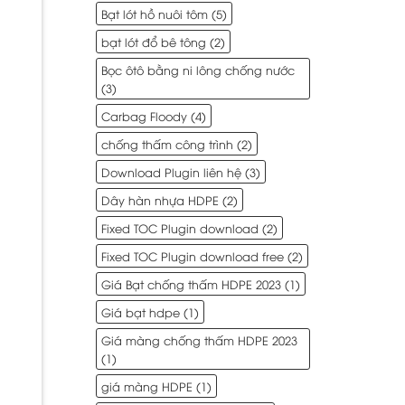
Bạt lót hồ nuôi tôm
(5)
bạt lót đổ bê tông
(2)
Bọc ôtô bằng ni lông chống nước
(3)
Carbag Floody
(4)
chống thấm công trình
(2)
Download Plugin liên hệ
(3)
Dây hàn nhựa HDPE
(2)
Fixed TOC Plugin download
(2)
Fixed TOC Plugin download free
(2)
Giá Bạt chống thấm HDPE 2023
(1)
Giá bạt hdpe
(1)
Giá màng chống thấm HDPE 2023
(1)
giá màng HDPE
(1)