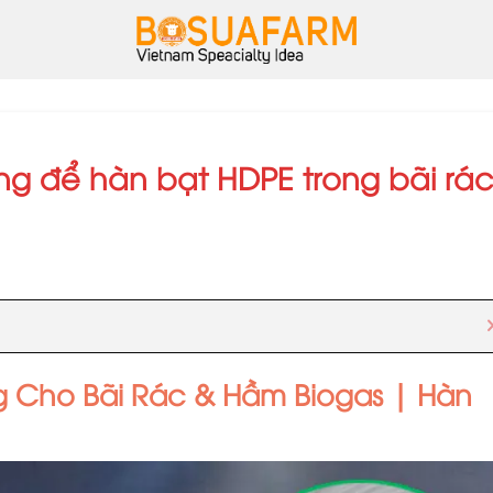
g để hàn bạt HDPE trong bãi rác
 Cho Bãi Rác & Hầm Biogas | Hàn