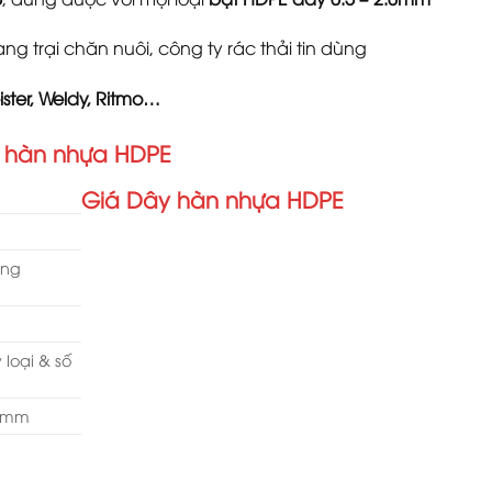
ng trại chăn nuôi, công ty rác thải tin dùng
ster, Weldy, Ritmo…
ây hàn nhựa HDPE
Giá Dây hàn nhựa HDPE
ợng
 loại & số
.0mm