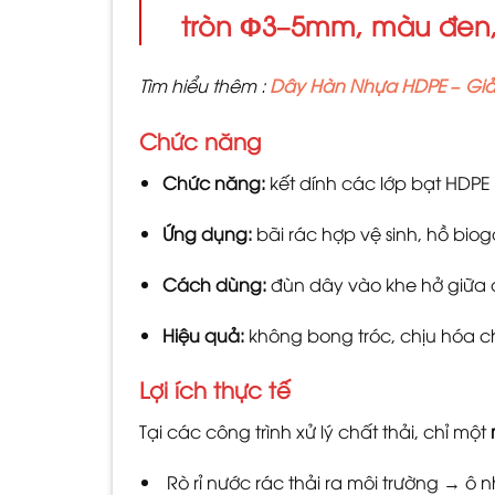
tròn Φ3–5mm
, màu đen,
Tìm hiểu thêm :
Dây Hàn Nhựa HDPE – Gi
Chức năng
Chức năng:
kết dính các lớp bạt HDPE 
Ứng dụng:
bãi rác hợp vệ sinh, hồ bio
Cách dùng:
đùn dây vào khe hở giữa
Hiệu quả:
không bong tróc, chịu hóa chấ
Lợi ích thực tế
Tại các công trình xử lý chất thải, chỉ một
Rò rỉ nước rác thải ra môi trường → ô