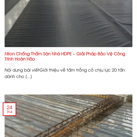
Nilon Chống Thấm Sàn Nhà HDPE – Giải Pháp Bảo Vệ Công
Trình Hoàn Hảo
Nội dung bài viếtGiới thiệu về tấm trồng cỏ chịu lực 20 tấn
dành cho [...]
24
Th4