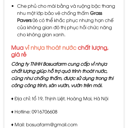
Che phủ cho mái bằng và ruộng bậc thang
nhu một lớp bảo vê chống thấm
Grass
Pavers
06 có thể khắc phục nhưng hạn chế
của không gian đô thị phục hồi chức năng
cho không gian xanh.
Mua
vỉ nhựa thoát nước
chất lượng,
giá rẻ
Công ty TNHH Bosuafarm cung cấp vỉ nhựa
chất lượng giúp hỗ trợ quá trình thoát nước,
cũng như chống thấm, được sử dụng trong thi
công công trình, sân vườn, vườn trên mái.
♦ Địa chỉ: tổ 19, Thịnh Liệt, Hoàng Mai, Hà Nội
♦ Hotline: 0916706608
♦ Mail: bosuafarm@gmail.com