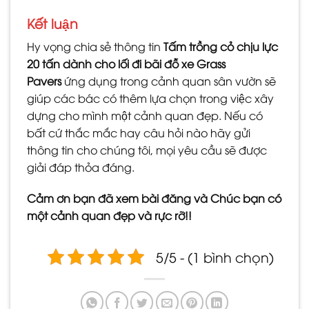
Kết luận
Hy vọng chia sẻ thông tin
Tấm trồng cỏ chịu lực
20 tấn dành cho lối đi bãi đỗ xe Grass
Pavers
ứng dụng trong cảnh quan sân vườn sẽ
giúp các bác có thêm lựa chọn trong việc xây
dựng cho mình một cảnh quan đẹp. Nếu có
bất cứ thắc mắc hay câu hỏi nào hãy gửi
thông tin cho chúng tôi, mọi yêu cầu sẽ được
giải đáp thỏa đáng.
Cảm ơn bạn đã xem bài đăng và Chúc bạn có
một cảnh quan đẹp và rực rỡ!!
5/5 - (1 bình chọn)