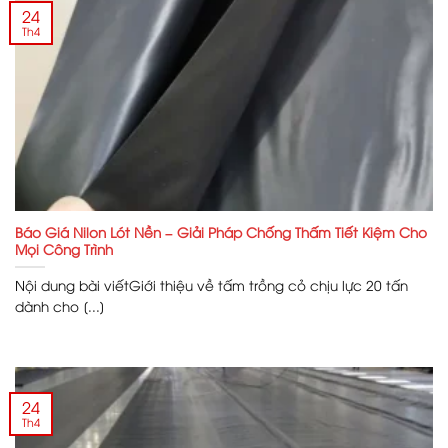
24
Th4
Báo Giá Nilon Lót Nền – Giải Pháp Chống Thấm Tiết Kiệm Cho
Mọi Công Trình
Nội dung bài viếtGiới thiệu về tấm trồng cỏ chịu lực 20 tấn
dành cho [...]
24
Th4