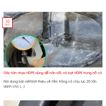
10
Th7
Dây hàn nhựa HDPE dùng để hàn nối, vá bạt HDPE trong hồ cá
Nội dung bài viếtGiới thiệu về tấm trồng cỏ chịu lực 20 tấn
dành cho [...]