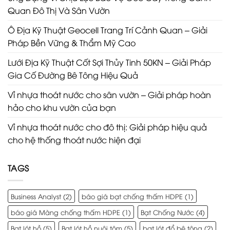
Quan Đô Thị Và Sân Vườn
Ô Địa Kỹ Thuật Geocell Trang Trí Cảnh Quan – Giải
Pháp Bền Vững & Thẩm Mỹ Cao
Lưới Địa Kỹ Thuật Cốt Sợi Thủy Tinh 50KN – Giải Pháp
Gia Cố Đường Bê Tông Hiệu Quả
Vỉ nhựa thoát nước cho sân vườn – Giải pháp hoàn
hảo cho khu vườn của bạn
Vỉ nhựa thoát nước cho đô thị: Giải pháp hiệu quả
cho hệ thống thoát nước hiện đại
TAGS
Business Analyst
(2)
báo giá bạt chống thấm HDPE
(1)
báo giá Màng chống thấm HDPE
(1)
Bạt Chống Nước
(4)
Bạt lót hồ
(5)
Bạt lót hồ nuôi tôm
(5)
bạt lót đổ bê tông
(2)