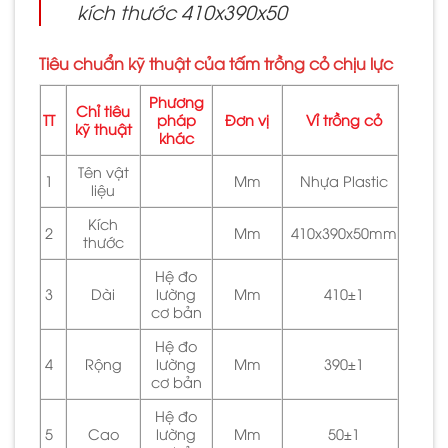
kích thước 410x390x50
Tiêu chuẩn kỹ thuật của tấm trồng cỏ chịu lực
Phương
Chỉ tiêu
TT
pháp
Đơn vị
Vỉ trồng cỏ
kỹ thuật
khác
Tên vật
1
Mm
Nhựa Plastic
liệu
Kích
2
Mm
410x390x50mm
thước
Hệ đo
3
Dài
lường
Mm
410±1
cơ bản
Hệ đo
4
Rộng
lường
Mm
390±1
cơ bản
Hệ đo
5
Cao
lường
Mm
50±1