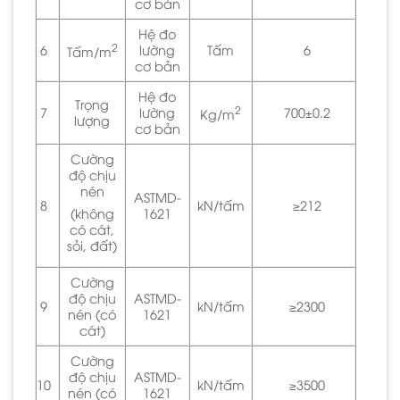
cơ bản
Hệ đo
2
6
lường
Tấm
6
Tấm/m
cơ bản
Hệ đo
Trọng
2
7
lường
700±0.2
Kg/m
lượng
cơ bản
Cường
độ chịu
nén
ASTMD-
8
kN/tấm
≥212
1621
(không
có cát,
sỏi, đất)
Cường
độ chịu
ASTMD-
9
kN/tấm
≥2300
nén (có
1621
cát)
Cường
độ chịu
ASTMD-
10
kN/tấm
≥3500
nén (có
1621