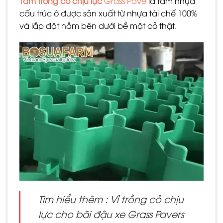
Tấm trồng cỏ chịu lực
Grass Pave
là tấm nhựa
cấu trúc ô được sản xuất từ nhựa tái chế 100%
và lắp đặt nằm bên dưới bề mặt cỏ thật.
Tìm hiểu thêm :
Vỉ trồng cỏ chịu
lực cho bãi đậu xe Grass Pavers