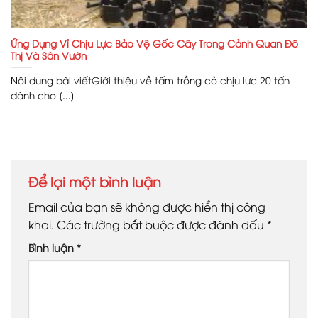
Ứng Dụng Vỉ Chịu Lực Bảo Vệ Gốc Cây Trong Cảnh Quan Đô
Thị Và Sân Vườn
Nội dung bài viếtGiới thiệu về tấm trồng cỏ chịu lực 20 tấn
dành cho [...]
Để lại một bình luận
Email của bạn sẽ không được hiển thị công
khai.
Các trường bắt buộc được đánh dấu
*
Bình luận
*