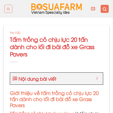
Skip
to
content
TIN TỨC
Tấm trồng cỏ chịu lực 20 tấn
dành cho lối đi bãi đỗ xe Grass
Pavers
Nội dung bài viết
Giới thiệu về tấm trồng cỏ chịu lực 20
tấn dành cho lối đi bãi đỗ xe Grass
Pavers