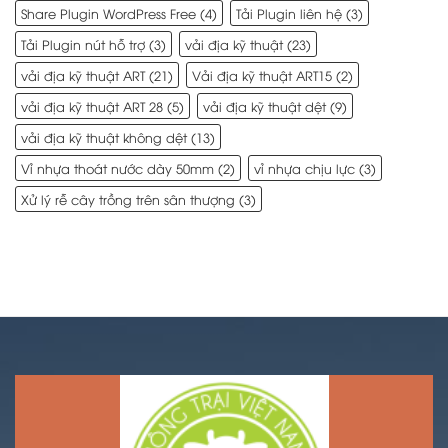
Share Plugin WordPress Free
(4)
Tải Plugin liên hệ
(3)
Tải Plugin nút hỗ trợ
(3)
vải địa kỹ thuật
(23)
vải địa kỹ thuật ART
(21)
Vải địa kỹ thuật ART15
(2)
vải địa kỹ thuật ART 28
(5)
vải địa kỹ thuật dệt
(9)
vải địa kỹ thuật không dệt
(13)
Vỉ nhựa thoát nước dày 50mm
(2)
vỉ nhựa chịu lực
(3)
Xử lý rễ cây trồng trên sân thượng
(3)