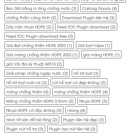
Bọc ôtô bằng ni lông chống nước
(3)
Carbag Floody
(4)
chống thấm công trình
(2)
Download Plugin liên hệ
(3)
Dây hàn nhựa HDPE
(2)
Fixed TOC Plugin download
(2)
Fixed TOC Plugin download free
(2)
Giá Bạt chống thấm HDPE 2023
(1)
Giá bạt hdpe
(1)
Giá màng chống thấm HDPE 2023
(1)
giá màng HDPE
(1)
giá Vải địa kỹ thuật ART15
(2)
Giải pháp chống ngập nước
(2)
Hồ lót bạt
(3)
Hồ lót bạt nuôi cá
(3)
Lót hồ bạt có đẹp không
(2)
màng chống thấm
(4)
màng chống thấm HDPE
(4)
Màng chống thấm HDPE 0.5mm
(2)
Nhựa HDPE
(3)
Nhựa HDPE có độc không
(2)
nilong
(4)
nilon lót sàn đổ bê tông
(2)
Plugin liên hệ đẹp
(3)
Plugin nút hỗ trợ
(3)
Plugin tạo nút liên hệ
(2)