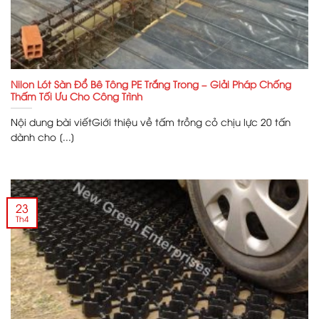
Nilon Lót Sàn Đổ Bê Tông PE Trắng Trong – Giải Pháp Chống
Thấm Tối Ưu Cho Công Trình
Nội dung bài viếtGiới thiệu về tấm trồng cỏ chịu lực 20 tấn
dành cho [...]
23
Th4