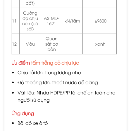
đất)
Cường
độ chịu
ASTMD-
11
kN/tấm
≥9800
nén (có
1621
sỏi)
Quan
12
Màu
sát cơ
xanh
bản
Ưu điểm
tấm trồng cỏ chịu lực
Chịu tải lớn, trọng lượng nhẹ
Độ thoáng lớn, thoát nước dễ dàng
Vật liệu: Nhựa HDPE/PP tái chế an toàn cho
người sử dụng
Ứng dụng
Bãi đỗ xe ô tô