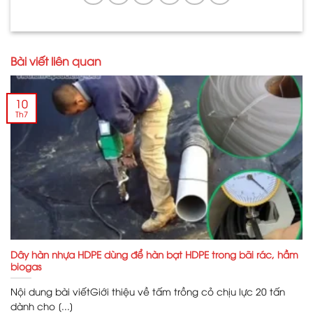
Bài viết liên quan
10
Th7
Dây hàn nhựa HDPE dùng để hàn bạt HDPE trong bãi rác, hầm
biogas
Nội dung bài viếtGiới thiệu về tấm trồng cỏ chịu lực 20 tấn
dành cho [...]