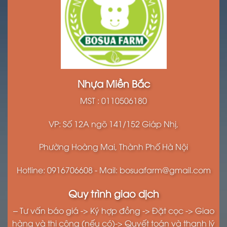
Nhựa Miền Bắc
MST : 0110506180
VP: Số 12A ngõ 141/152 Giáp Nhị,
Phường Hoàng Mai, Thành Phố Hà Nội
Hotline: 0916706608 - Mail: bosuafarm@gmail.com
Quy trình giao dịch
– Tư vấn báo giá -> Ký hợp đồng -> Đặt cọc -> Giao
hàng và thi công (nếu có)-> Quyết toán và thanh lý