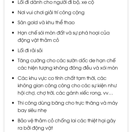
Lối đi dành cho người đi bộ, xe cộ
Nơi vui chơi giải trí công cộng
Sân gold và khu thể thao
Hạn chế sói mòn đất và sự phá hoại của
động vật thảm cỏ
Lối đi rải sỏi
Tăng cường cho các sườn dốc de hạn chế
các hiện tượng không đông đều và xói mòn
Các khu vực co tính chất tạm thời, các
không gian công công cho các sự kiện như
hội chợ, chợ trời, các gánh xiếc rong, vv…
Thi công dùng băng cho trực thăng và máy
bay siêu nhẹ
Bảo vệ thảm cỏ chống lai các thiệt hại gây
ra bởi động vật