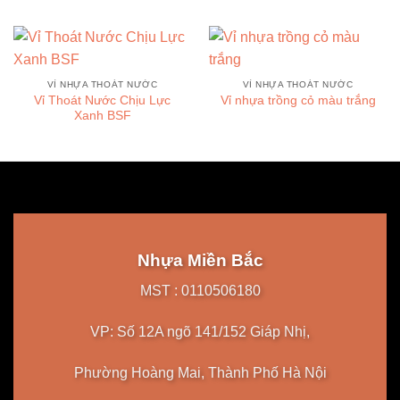
VỈ NHỰA THOÁT NƯỚC
VỈ NHỰA THOÁT NƯỚC
Vỉ Thoát Nước Chịu Lực
Vỉ nhựa trồng cỏ màu trắng
Xanh BSF
Nhựa Miền Bắc
MST : 0110506180
VP: Số 12A ngõ 141/152 Giáp Nhị,
Phường Hoàng Mai, Thành Phố Hà Nội