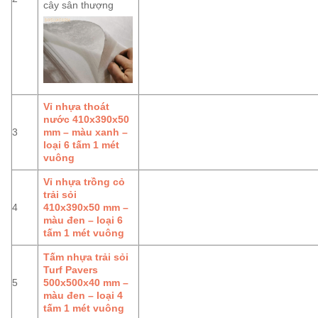
cây sân thượng
Vỉ nhựa thoát
nước 410x390x50
3
mm – màu xanh –
loại 6 tấm 1 mét
vuông
Vỉ nhựa trồng cỏ
trải sỏi
4
410x390x50 mm –
màu đen – loại 6
tấm 1 mét vuông
Tấm nhựa trải sỏi
Turf Pavers
5
500x500x40 mm –
màu đen – loại 4
tấm 1 mét vuông