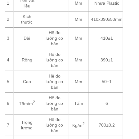
Tên vật
1
Mm
Nhựa Plastic
liệu
Kích
2
Mm
410x390x50mm
thước
Hệ đo
3
Dài
lường cơ
Mm
410±1
bản
Hệ đo
4
Rộng
lường cơ
Mm
390±1
bản
Hệ đo
5
Cao
lường cơ
Mm
50±1
bản
Hệ đo
2
6
lường cơ
Tấm
6
Tấm/m
bản
Hệ đo
Trọng
2
7
lường cơ
700±0.2
Kg/m
lượng
bản