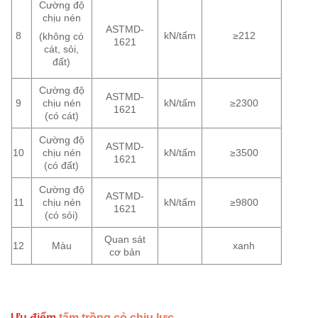
Cường độ
chịu nén
ASTMD-
8
kN/tấm
≥212
(không có
1621
cát, sỏi,
đất)
Cường độ
ASTMD-
9
chịu nén
kN/tấm
≥2300
1621
(có cát)
Cường độ
ASTMD-
10
chịu nén
kN/tấm
≥3500
1621
(có đất)
Cường độ
ASTMD-
11
chịu nén
kN/tấm
≥9800
1621
(có sỏi)
Quan sát
12
Màu
xanh
cơ bản
Ưu điểm
tấm trồng cỏ chịu lực