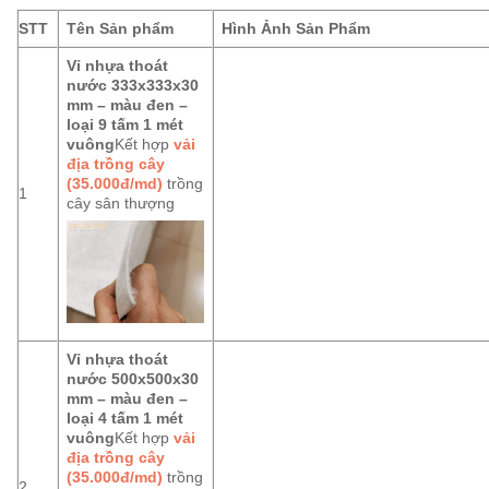
STT
Tên Sản phẩm
Hình Ảnh Sản Phẩm
Vỉ nhựa thoát
nước 333x333x30
mm – màu đen –
loại 9 tấm 1 mét
vuông
Kết hợp
vải
địa trồng cây
(35.000đ/md)
trồng
1
cây sân thượng
Vỉ nhựa thoát
nước 500x500x30
mm – màu đen –
loại 4 tấm 1 mét
vuông
Kết hợp
vải
địa trồng cây
(35.000đ/md)
trồng
2