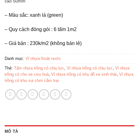
cao 50mm
– Màu sắc: xanh lá (green)
– Quy cách đóng gói : 6 tấm 1m2
– Giá bán : 230k/m2 (không bán lẻ)
Danh mục:
Vỉ nhựa thoát nước
Thẻ:
Tấm nhựa trồng cỏ chịu lực
,
Vỉ nhựa trồng cỏ chịu lực
,
Vỉ nhựa
trồng cỏ cho xe cứu hoả
,
Vỉ nhựa trồng cỏ khu đỗ xe sinh thái
,
Vỉ nhựa
trồng cỏ khu vui chơi cắm trại
MÔ TẢ