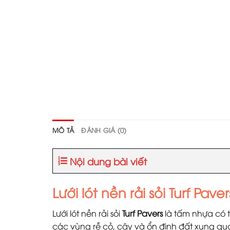
MÔ TẢ
ĐÁNH GIÁ (0)
Nội dung bài viết
Lưới lót nền rải sỏi Turf Paver
Lưới lót nền rải sỏi
Turf Pavers
là tấm nhựa có 
các vùng rễ cỏ, cây và ổn định đất xung quan