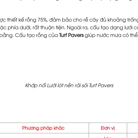
được thiết kế rỗng 75%, đảm bảo cho rễ cây đủ khoảng trống 
oặc phía dưới, rất thuận tiện. Ngoài ra, cấu tạo dạng lướ
t bằng. Cấu tạo rỗng của
Turf Pavers
giúp nước mưa có thể
Khớp nối Lưới lót nền rải sỏi Turf Pavers
Phương pháp khác
Đơn vị