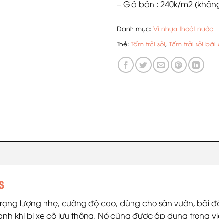
– Giá bán : 240k/m2 (không 
Danh mục:
Vỉ nhựa thoát nước
Thẻ:
Tấm trải sỏi
,
Tấm trải sỏi bãi
s
trọng lượng nhẹ, cường độ cao, dùng cho sân vườn, bãi đ
h khi bị xe cộ lưu thông. Nó cũng được áp dụng trong việc