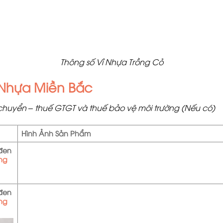
Thông số Vỉ Nhựa Trồng Cỏ
Nhựa Miền Bắc
huyển – thuế GTGT và thuế bảo vệ môi trường (Nếu có)
Hình Ảnh Sản Phẩm
 đen
ồng
 đen
ồng