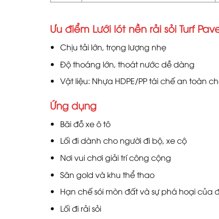
Ưu điểm Lưới lót nền rải sỏi Turf Pave
Chịu tải lớn, trọng lượng nhẹ
Độ thoáng lớn, thoát nước dễ dàng
Vật liệu: Nhựa HDPE/PP tái chế an toàn c
Ứng dụng
Bãi đỗ xe ô tô
Lối đi dành cho người đi bộ, xe cộ
Nơi vui chơi giải trí công cộng
Sân gold và khu thể thao
Hạn chế sói mòn đất và sự phá hoại của 
Lối đi rải sỏi