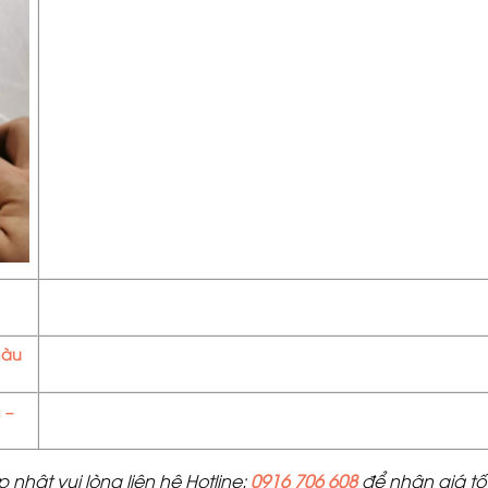
àu
 –
nhật vui lòng liên hệ Hotline:
0916 706 608
để nhận giá tốt