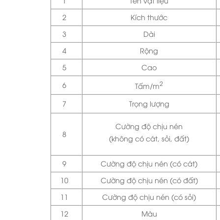
1
Tên vật liệu
2
Kích thước
3
Dài
4
Rộng
5
Cao
2
6
Tấm/m
7
Trọng lượng
Cường độ chịu nén
8
(không có cát, sỏi, đất)
9
Cường độ chịu nén (có cát)
10
Cường độ chịu nén (có đất)
11
Cường độ chịu nén (có sỏi)
12
Màu