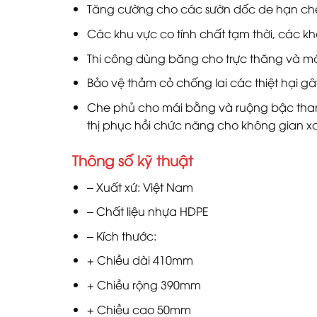
Tăng cường cho các sườn dốc de hạn chế
Các khu vực co tính chất tạm thời, các k
Thi công dùng băng cho trực thăng và m
Bảo vệ thảm cỏ chống lai các thiệt hại gâ
Che phủ cho mái bằng và ruộng bậc tha
thị phục hồi chức năng cho không gian x
Thông số kỹ thuật
– Xuất xứ: Việt Nam
– Chất liệu nhựa HDPE
– Kích thước:
+ Chiều dài 410mm
+ Chiều rộng 390mm
+ Chiều cao 50mm