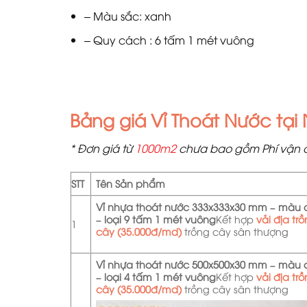
– Màu sắc: xanh
– Quy cách : 6 tấm 1 mét vuông
Bảng giá Vỉ Thoát Nước tại 
* Đơn giá từ
1000m2
chưa bao gồm Phí vận c
STT
Tên Sản phẩm
Vỉ nhựa thoát nước 333x333x30 mm – màu
– loại 9 tấm 1 mét vuông
Kết hợp
vải địa tr
1
cây (35.000đ/md)
trồng cây sân thượng
Vỉ nhựa thoát nước 500x500x30 mm – màu
– loại 4 tấm 1 mét vuông
Kết hợp
vải địa tr
cây (35.000đ/md)
trồng cây sân thượng