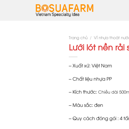
Trang chủ
/
Vỉ nhựa thoát nươ
Lưới lót nền rải 
– Xuất xứ: Việt Nam
– Chất liệu nhựa PP
– Kích thước:
Chiều dài 50
– Màu sắc: đen
– Quy cách đóng gói : 4 t