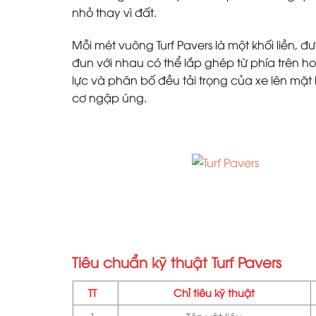
nhỏ thay vì đất.
Mỗi mét vuông Turf Pavers là một khối liền, 
đun với nhau có thể lắp ghép từ phía trên h
lực và phân bố đều tải trọng của xe lên mặ
cơ ngập úng.
Tiêu chuẩn kỹ thuật Turf Pavers
TT
Chỉ tiêu kỹ thuật