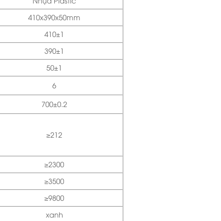
Nhựa Plastic
410x390x50mm
410±1
390±1
50±1
6
700±0.2
≥212
≥2300
≥3500
≥9800
xanh