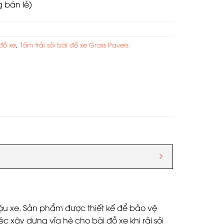
bán lẻ)
 đỗ xe
,
Tấm trải sỏi bãi đỗ xe Grass Pavers
ậu xe. Sản phẩm được thiết kế để bảo vệ
 xây dựng vỉa hè cho bãi đỗ xe khi rải sỏi