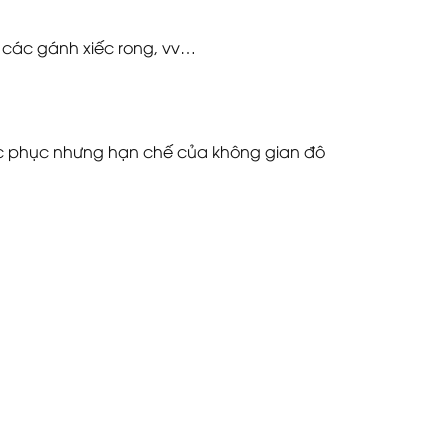
, các gánh xiếc rong, vv…
c phục nhưng hạn chế của không gian đô