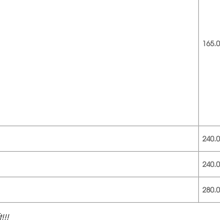
165.
240.
240.
280.
!!!