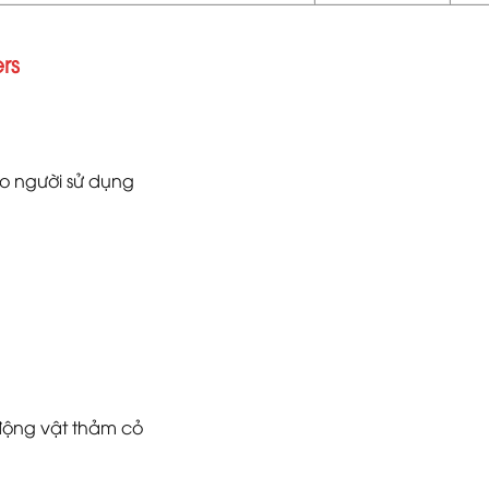
rs
ho người sử dụng
động vật thảm cỏ