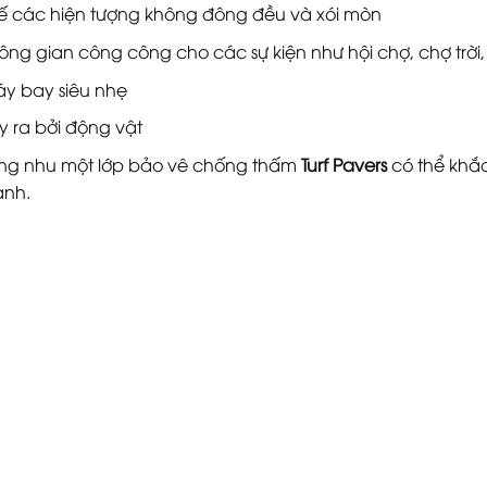
 các hiện tượng không đông đều và xói mòn
hông gian công công cho các sự kiện như hội chợ, chợ trời
áy bay siêu nhẹ
y ra bởi động vật
ng nhu một lớp bảo vê chống thấm
Turf Pavers
có thể khắ
anh.