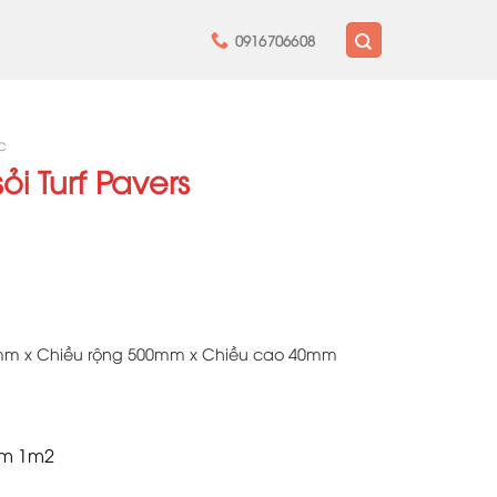
0916706608
́c
sỏi Turf Pavers
0mm x
Chiều rộng 500mm x
Chiều cao 40mm
ấm 1m2