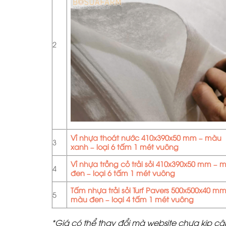
2
Vỉ nhựa thoát nước 410x390x50 mm – màu
3
xanh – loại 6 tấm 1 mét vuông
Vỉ nhựa trồng cỏ trải sỏi 410x390x50 mm – m
4
đen – loại 6 tấm 1 mét vuông
Tấm nhựa trải sỏi Turf Pavers 500x500x40 mm
5
màu đen – loại 4 tấm 1 mét vuông
*Giá có thể thay đổi mà website chưa kịp cập 