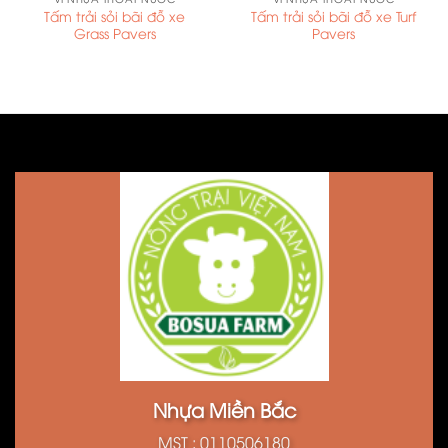
Tấm trải sỏi bãi đỗ xe
Tấm trải sỏi bãi đỗ xe Turf
Grass Pavers
Pavers
Nhựa Miền Bắc
MST : 0110506180