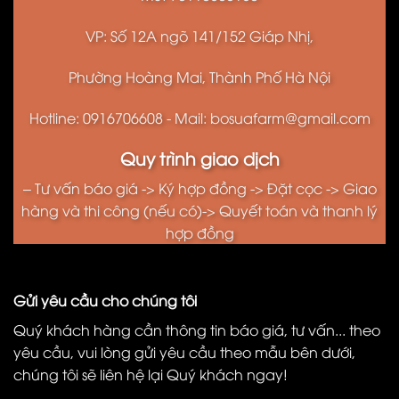
VP: Số 12A ngõ 141/152 Giáp Nhị,
Phường Hoàng Mai, Thành Phố Hà Nội
Hotline: 0916706608 - Mail: bosuafarm@gmail.com
Quy trình giao dịch
– Tư vấn báo giá -> Ký hợp đồng -> Đặt cọc -> Giao
hàng và thi công (nếu có)-> Quyết toán và thanh lý
hợp đồng
Gửi yêu cầu cho chúng tôi
Quý khách hàng cần thông tin báo giá, tư vấn... theo
yêu cầu, vui lòng gửi yêu cầu theo mẫu bên dưới,
chúng tôi sẽ liên hệ lại Quý khách ngay!