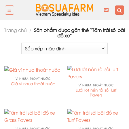
Skip
to
content
Trang chủ
/
Sản phẩm được gắn thẻ “Tấm trải sỏi bãi
đỗ xe”
VỈ NHỰA THOÁT NƯỚC
Giá vỉ nhựa thoát nước
VỈ NHỰA THOÁT NƯỚC
Lưới lót nền rải sỏi Turf
Pavers
VỈ NHỰA THOÁT NƯỚC
VỈ NHỰA THOÁT NƯỚC