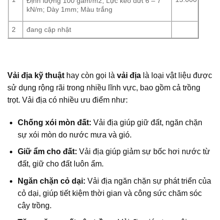
Định lượng 100 gam/m2; Lực kéo đứt 6 – 7
kN/m; Dày 1mm; Màu trắng
2
đang cập nhật
Vải địa kỹ thuật
hay còn gọi là
vải địa
là loại vật liệu được
sử dụng rộng rãi trong nhiều lĩnh vực, bao gồm cả trồng
trọt. Vải địa có nhiều ưu điểm như:
Chống xói mòn đất:
Vải địa giúp giữ đất, ngăn chặn
sự xói mòn do nước mưa và gió.
Giữ ẩm cho đất:
Vải địa giúp giảm sự bốc hơi nước từ
đất, giữ cho đất luôn ẩm.
Ngăn chặn cỏ dại:
Vải địa ngăn chặn sự phát triển của
cỏ dại, giúp tiết kiệm thời gian và công sức chăm sóc
cây trồng.