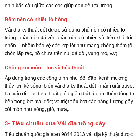
nhịp bắc cầu giữa các cọc giúp dàn đều tải trọng.
Đệm nền có nhiều lỗ hổng
Vải địa kỹ thuật dệt được sử dụng phủ nền có nhiều lỗ
trống, phần nền đá vôi, phần nền có nhiều vật liệu khối lổn
nhổn… nhằm bảo vệ các lớp lót như màng chống thấm (ô
chôn lấp rác, hồ chứa trên núi đá đồi, vùng mỏ, v.v)
Chống xói mòn – lọc và tiêu thoát
Áp dụng trong các công trình như đê, đập, kênh mương
thủy lợi, kè sông, biển vải địa kỹ thuật dệt nhằm giải quyết
hai vấn đề: lọc tiêu thoát giúp giảm bớt áp lưc thủy động từ
bên trong bờ mái dốc; và triệt tiêu bớt các năng lượng gây
xói mòn như sóng, gió, mưa,..
3- Tiêu chuẩn của Vải địa trồng cây
Tiêu chuẩn quốc gia tcvn 9844:2013 vải địa kỹ thuật được