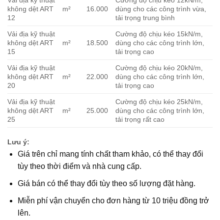
Vải địa kỹ thuật
Cường độ chịu kéo 12kN/m,
không dệt ART
m²
16.000
dùng cho các công trình vừa,
12
tải trọng trung bình
Vải địa kỹ thuật
Cường độ chịu kéo 15kN/m,
không dệt ART
m²
18.500
dùng cho các công trình lớn,
15
tải trọng cao
Vải địa kỹ thuật
Cường độ chịu kéo 20kN/m,
không dệt ART
m²
22.000
dùng cho các công trình lớn,
20
tải trọng cao
Vải địa kỹ thuật
Cường độ chịu kéo 25kN/m,
không dệt ART
m²
25.000
dùng cho các công trình lớn,
25
tải trọng rất cao
Lưu ý:
Giá trên chỉ mang tính chất tham khảo, có thể thay đổi
tùy theo thời điểm và nhà cung cấp.
Giá bán có thể thay đổi tùy theo số lượng đặt hàng.
Miễn phí vận chuyển cho đơn hàng từ 10 triệu đồng trở
lên.