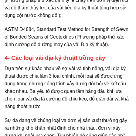
(Phương pháp thử xác định tỷ lệ chảy trên đơn vị diện tích
và độ thấm thủy lực của vật liệu địa kỹ thuật tổng hợp sử
dụng cột nước không đổi);
ASTM D4884, Standard Test Method for Strength of Sewn
of Bonded Seams of Geotextiles (Phương pháp thử xác
định cường độ đường may của vải Địa kỹ thuật).
4- Các loại
vải địa kỹ thuật trồng cây
Dựa trên sự khác nhau về sợ vải và tính năng, vải địa kỹ
thuật được chia làm 3 loại chính, mỗi loại sẽ được ứng
dụng trong những công trình xây dựng đòi hỏi về kết cấu
khác nhau. Ba yếu tố được quan tâm hàng đầu khi lựa
chọn loại vải địa là cường độ chịu kéo, độ giãn dài và khả
năng thoát nước.
Sự đa dạng về chủng loại và đơn vị sản xuất thường gây
ra những khó khăn nhất định cho nhà thầu, đơn vị xây
dựng khi phải lựa chọn. Tuy nhiên nó cũng giúp các nhà