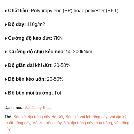
♦ Chất liệu:
Polypropylene (PP) hoặc polyester (PET)
♦ Độ dày:
110g/m2
♦ Cường độ kéo đứt:
7KN
♦ Cường độ chịu kéo neo:
50-200kN/m
♦ Độ giãn dài khi đứt:
20-50%
♦ Độ bền kéo uốn:
20-50%
♦ Độ bền môi trường:
Tốt
Danh mục:
Vải địa kỹ thuật
Thẻ:
Bán vải địa trồng cây Hà Nội
,
Báo giá vải lót trồng cây
,
vải địa kỹ
thuật trồng cây
,
Vải địa trồng cây
,
Vải địa trồng cây màu trắng
,
vải trồng
cây