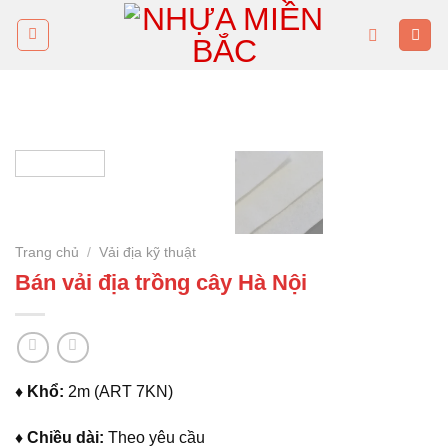
Skip
to
content
Trang chủ
/
Vải địa kỹ thuật
Bán vải địa trồng cây Hà Nội
♦ Khổ:
2m (ART 7KN)
♦ Chiều dài:
Theo yêu cầu