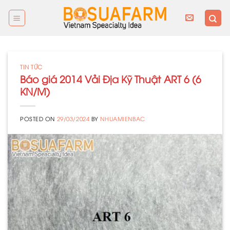
Skip
to
content
TIN TỨC
Báo giá 2014 Vải Địa Kỹ Thuật ART 6 (6
KN/M)
POSTED ON
29/03/2024
BY
NHUAMIENBAC