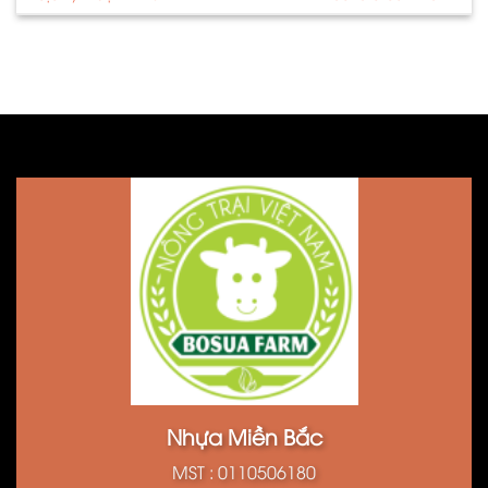
Nhựa Miền Bắc
MST : 0110506180