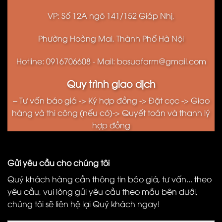
VP: Số 12A ngõ 141/152 Giáp Nhị,
Phường Hoàng Mai, Thành Phố Hà Nội
Hotline: 0916706608 - Mail: bosuafarm@gmail.com
Quy trình giao dịch
– Tư vấn báo giá -> Ký hợp đồng -> Đặt cọc -> Giao
hàng và thi công (nếu có)-> Quyết toán và thanh lý
hợp đồng
Gửi yêu cầu cho chúng tôi
Quý khách hàng cần thông tin báo giá, tư vấn... theo
yêu cầu, vui lòng gửi yêu cầu theo mẫu bên dưới,
chúng tôi sẽ liên hệ lại Quý khách ngay!