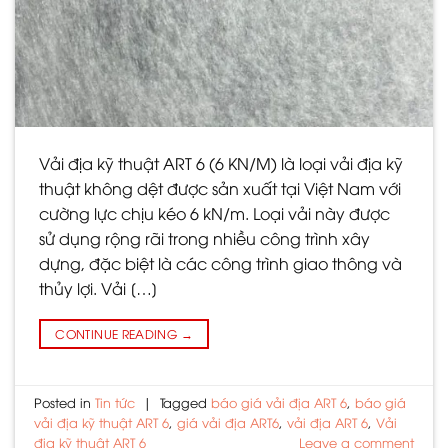
Vải địa kỹ thuật ART 6 (6 KN/M) là loại vải địa kỹ
thuật không dệt được sản xuất tại Việt Nam với
cường lực chịu kéo 6 kN/m. Loại vải này được
sử dụng rộng rãi trong nhiều công trình xây
dựng, đặc biệt là các công trình giao thông và
thủy lợi. Vải […]
CONTINUE READING
→
Posted in
Tin tức
|
Tagged
báo giá vải địa ART 6
,
báo giá
vải địa kỹ thuật ART 6
,
giá vải địa ART6
,
vải địa ART 6
,
Vải
địa kỹ thuật ART 6
Leave a comment