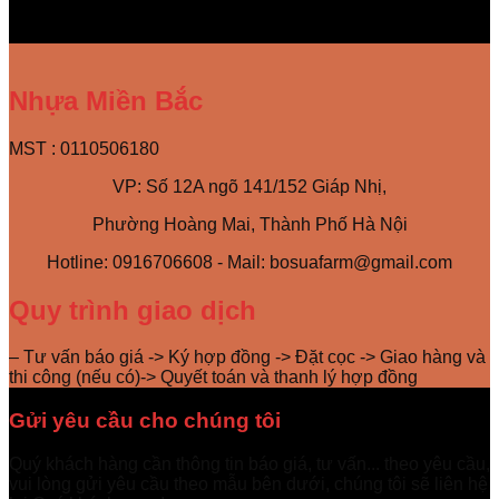
Nhựa Miền Bắc
MST : 0110506180
VP: Số 12A ngõ 141/152 Giáp Nhị,
Phường Hoàng Mai, Thành Phố Hà Nội
Hotline: 0916706608 - Mail: bosuafarm@gmail.com
Quy trình giao dịch
– Tư vấn báo giá -> Ký hợp đồng -> Đặt cọc -> Giao hàng và
thi công (nếu có)-> Quyết toán và thanh lý hợp đồng
Gửi yêu cầu cho chúng tôi
Quý khách hàng cần thông tin báo giá, tư vấn... theo yêu cầu,
vui lòng gửi yêu cầu theo mẫu bên dưới, chúng tôi sẽ liên hệ