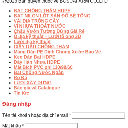
@2023 Bản quyền thuộc về BOSUAFARM CO.,LTD
BẠT CHỐNG THẤM HDPE
BẠT NILON LÓT SÀN ĐỔ BÊ TÔNG
VẢI ĐỊA TRỒNG CÂY
VỈ NHỰA THOÁT NƯỚC
Chậu Vườn Tường Đứng Giá Rẻ
Ô địa kỹ thuật – Lưới tổ ong 3D
Lưới địa kỹ thuật
GIẤY DẦU CHỐNG THẤM
Màng Dán PE Dính Chống Xước Bảo Vệ
Keo Dán Bạt HDPE
Dây Hàn Nhựa HDPE
Mặt Bích PVC phi 110/90/60
Bạt Chống Nước Ngập
Rọ Đá
LƯỚI XÂY DỰNG
Báo giá và Catalogue
Tin tức
Đăng nhập
Tên tài khoản hoặc địa chỉ email
*
Mật khẩu
*