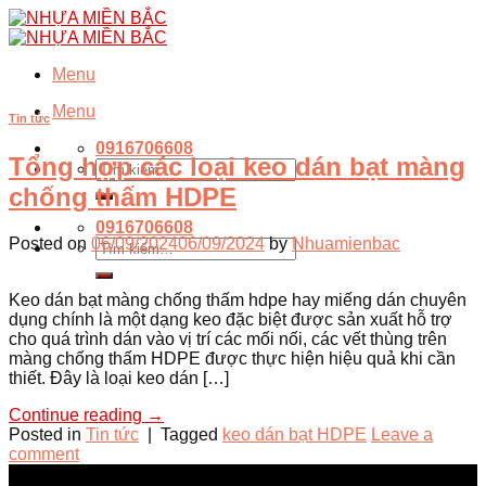
Skip
to
content
Menu
Menu
Tin tức
0916706608
Tổng hợp các loại keo dán bạt màng
Tìm
kiếm:
chống thấm HDPE
0916706608
Posted on
06/09/2024
06/09/2024
by
Nhuamienbac
Tìm
kiếm:
Keo dán bạt màng chống thấm hdpe hay miếng dán chuyên
dụng chính là một dạng keo đặc biệt được sản xuất hỗ trợ
cho quá trình dán vào vị trí các mối nối, các vết thùng trên
màng chống thấm HDPE được thực hiện hiệu quả khi cần
thiết. Đây là loại keo dán […]
Continue reading
→
Posted in
Tin tức
|
Tagged
keo dán bạt HDPE
Leave a
comment