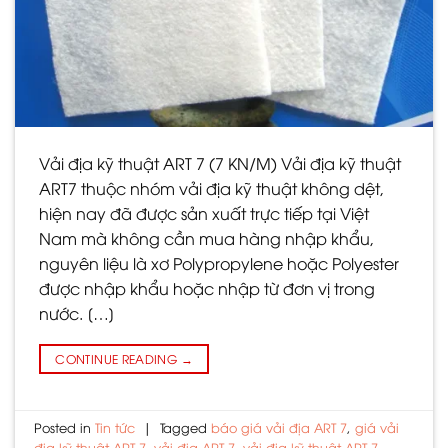
Vải địa kỹ thuật ART 7 (7 KN/M) Vải địa kỹ thuật
ART7 thuộc nhóm vải địa kỹ thuật không dệt,
hiện nay đã được sản xuất trực tiếp tại Việt
Nam mà không cần mua hàng nhập khẩu,
nguyên liệu là xơ Polypropylene hoặc Polyester
được nhập khẩu hoặc nhập từ đơn vị trong
nước. […]
CONTINUE READING
→
Posted in
Tin tức
|
Tagged
báo giá vải địa ART 7
,
giá vải
địa kỹ thuật ART 7
,
vải địa ART 7
,
vải địa kỹ thuật ART 7