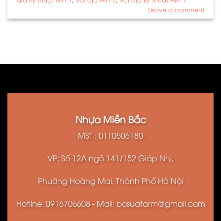
Leave a comment
Nhựa Miền Bắc
MST : 0110506180
VP: Số 12A ngõ 141/152 Giáp Nhị,
Phường Hoàng Mai, Thành Phố Hà Nội
Hotline: 0916706608 - Mail: bosuafarm@gmail.com