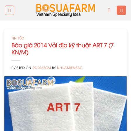
Skip
to
content
TIN TỨC
Báo giá 2014 Vải địa kỹ thuật ART 7 (7
KN/M)
POSTED ON
29/03/2024
BY
NHUAMIENBAC