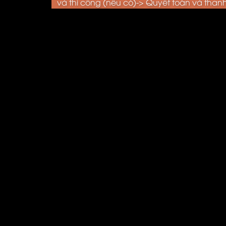
và thi công (nếu có)-> Quyết toán và than