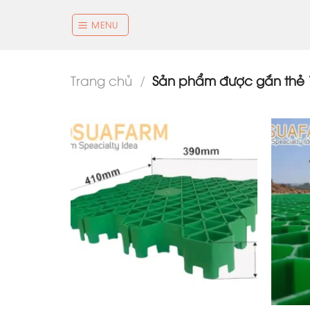
Skip
to
MENU
content
Trang chủ
/
Sản phẩm được gắn thẻ “