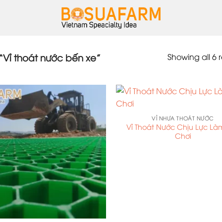
Showing all 6 r
Vỉ thoát nước bến xe”
VỈ NHỰA THOÁT NƯỚC
Vỉ Thoát Nước Chịu Lực La
Chơi