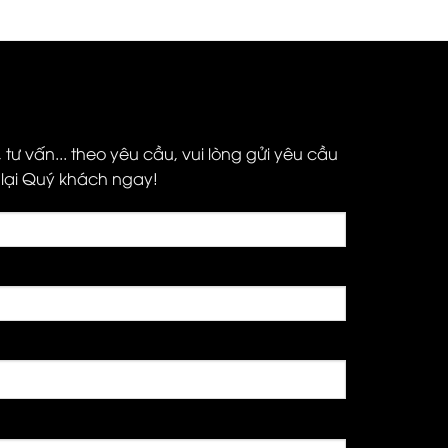
ư vấn... theo yêu cầu, vui lòng gửi yêu cầu
ệ lại Quý khách ngay!