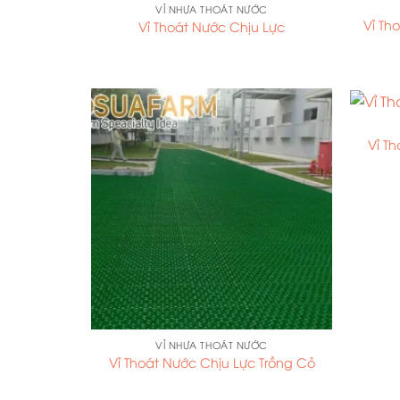
VỈ NHỰA THOÁT NƯỚC
Vỉ Th
Vỉ Thoát Nước Chịu Lực
Vỉ Th
VỈ NHỰA THOÁT NƯỚC
Vỉ Thoát Nước Chịu Lực Trồng Cỏ