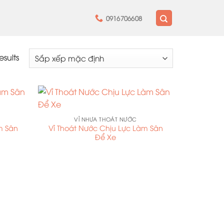
0916706608
esults
VỈ NHỰA THOÁT NƯỚC
̀m Sân
Vỉ Thoát Nước Chịu Lực Làm Sân
Để Xe