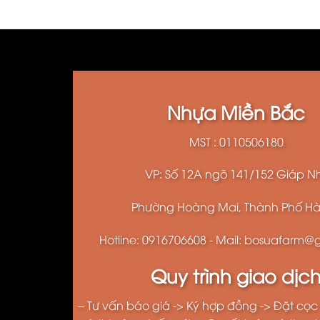
Nhựa Miền Bắc
MST : 0110506180
VP: Số 12A ngõ 141/152 Giáp Nh
Phường Hoàng Mai, Thành Phố Hà
Hotline: 0916706608 - Mail: bosuafarm
Quy trình giao dịc
– Tư vấn báo giá -> Ký hợp đồng -> Đặt cọc