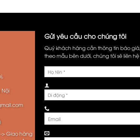
Gửi yêu cầu cho chúng tôi
Quý khách hàng cần thông tin báo giá, t
theo mẫu bên dưới, chúng tôi sẽ liên h
ị,
 Nội
@gmail.com
h
 -> Giao hàng